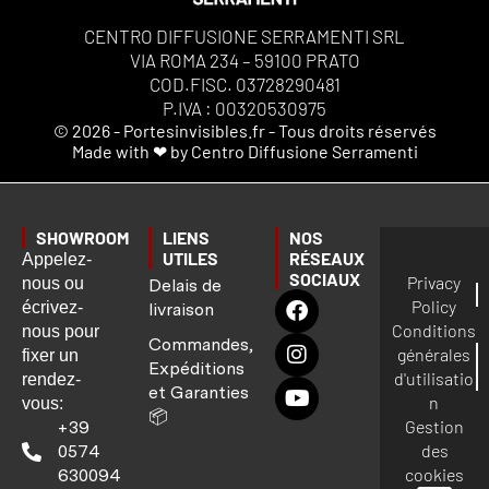
CENTRO DIFFUSIONE SERRAMENTI SRL
VIA ROMA 234 – 59100 PRATO
COD.FISC. 03728290481
P.IVA : 00320530975
© 2026 - Portesinvisibles.fr - Tous droits réservés
Made with ❤ by Centro Diffusione Serramenti
SHOWROOM
LIENS
NOS
UTILES
RÉSEAUX
Appelez-
SOCIAUX
Privacy
nous ou
Delais de
Policy
écrivez-
livraison
Conditions
nous pour
Commandes,
générales
fixer un
Expéditions
d'utilisatio
rendez-
et Garanties
n
vous:
📦
Gestion
+39
des
0574
cookies
630094