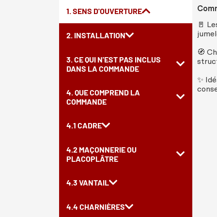
Comme
1. SENS D'OUVERTURE
🚪 Le
jumel
2. INSTALLATION
🧭 Ch
3. CE QUI N'EST PAS INCLUS
struc
DANS LA COMMANDE
✨ Idé
conse
4. QUE COMPREND LA
COMMANDE
4.1 CADRE
4.2 MAÇONNERIE OU
PLACOPLÂTRE
4.3 VANTAIL
4.4 CHARNIÈRES