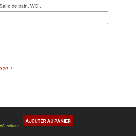
 Salle de bain, WC…
ison →
AJOUTER AU PANIER
TVA incluse