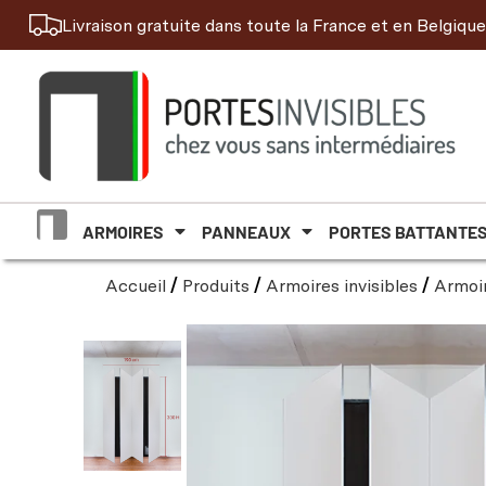
Livraison gratuite dans toute la France et en Belgique
ARMOIRES
PANNEAUX
PORTES BATTANTE
Accueil
/
Produits
/
Armoires invisibles
/
Armoi