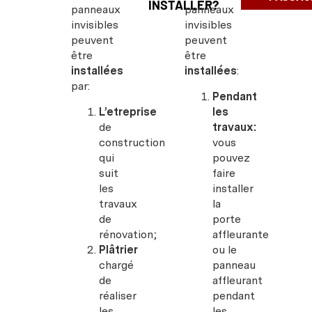
INSTALLER?
panneaux
panneaux
invisibles
invisibles
peuvent
peuvent
être
être
installées
installées
:
par:
Pendant
L’etreprise
les
de
travaux:
construction
vous
qui
pouvez
suit
faire
les
installer
travaux
la
de
porte
rénovation;
affleurante
Plâtrier
ou le
chargé
panneau
de
affleurant
réaliser
pendant
les
les