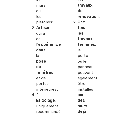
murs
travaux
ou
de
les
rénovation
;
plafonds;
Une
Artisan
fois
qui a
les
de
travaux
l’
expérience
terminés:
dans
la
la
porte
pose
ou le
de
panneau
fenêtres
peuvent
et de
également
portes
être
intérieures;
installés
🔨
sur
Bricolage
,
des
uniquement
murs
recommandé
déjà