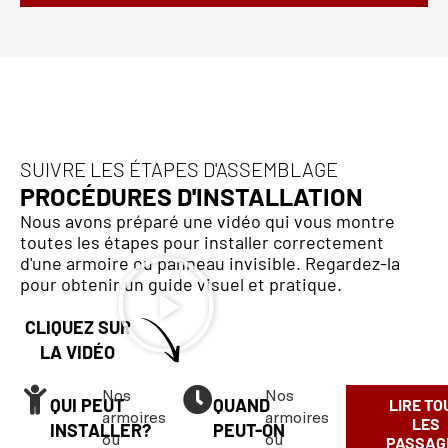
SUIVRE LES ÉTAPES D'ASSEMBLAGE
PROCÉDURES D'INSTALLATION
Nous avons préparé une vidéo qui vous montre
toutes les étapes pour installer correctement
d'une armoire ou panneau invisible. Regardez-la
pour obtenir un guide visuel et pratique.
CLIQUEZ SUR
LA VIDÉO
Nos
Nos
QUI PEUT
QUAND
LIRE TO
armoires
armoires
LES
INSTALLER?
PEUT-ON
ou
ou
PASSAG