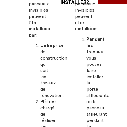
INSTALLER?
panneaux
panneaux
invisibles
invisibles
peuvent
peuvent
être
être
installées
installées
:
par:
Pendant
L’etreprise
les
de
travaux:
construction
vous
qui
pouvez
suit
faire
les
installer
travaux
la
de
porte
rénovation;
affleurante
Plâtrier
ou le
chargé
panneau
de
affleurant
réaliser
pendant
les
les