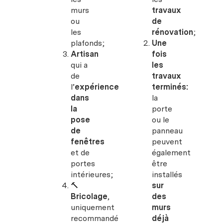
murs
travaux
ou
de
les
rénovation
;
plafonds;
Une
Artisan
fois
qui a
les
de
travaux
l’
expérience
terminés:
dans
la
la
porte
pose
ou le
de
panneau
fenêtres
peuvent
et de
également
portes
être
intérieures;
installés
🔨
sur
Bricolage
,
des
uniquement
murs
recommandé
déjà