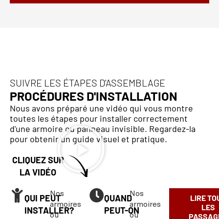
SUIVRE LES ÉTAPES D'ASSEMBLAGE
PROCÉDURES D'INSTALLATION
Nous avons préparé une vidéo qui vous montre
toutes les étapes pour installer correctement
d'une armoire ou panneau invisible. Regardez-la
pour obtenir un guide visuel et pratique.
CLIQUEZ SUR
LA VIDÉO
Nos
Nos
QUI PEUT
QUAND
LIRE TO
armoires
armoires
LES
INSTALLER?
PEUT-ON
ou
ou
PASSAG