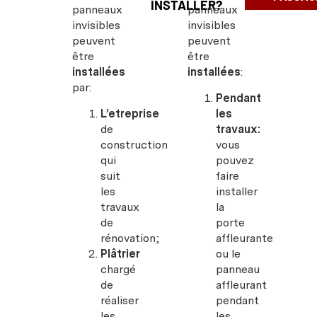
INSTALLER?
panneaux
panneaux
invisibles
invisibles
peuvent
peuvent
être
être
installées
installées
:
par:
Pendant
L’etreprise
les
de
travaux:
construction
vous
qui
pouvez
suit
faire
les
installer
travaux
la
de
porte
rénovation;
affleurante
Plâtrier
ou le
chargé
panneau
de
affleurant
réaliser
pendant
les
les