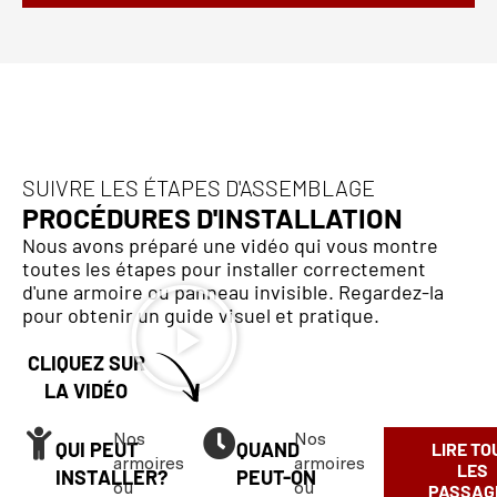
SUIVRE LES ÉTAPES D'ASSEMBLAGE
PROCÉDURES D'INSTALLATION
Nous avons préparé une vidéo qui vous montre
toutes les étapes pour installer correctement
d'une armoire ou panneau invisible. Regardez-la
pour obtenir un guide visuel et pratique.
CLIQUEZ SUR
LA VIDÉO
Nos
Nos
QUI PEUT
QUAND
LIRE TO
armoires
armoires
LES
INSTALLER?
PEUT-ON
ou
ou
PASSAG