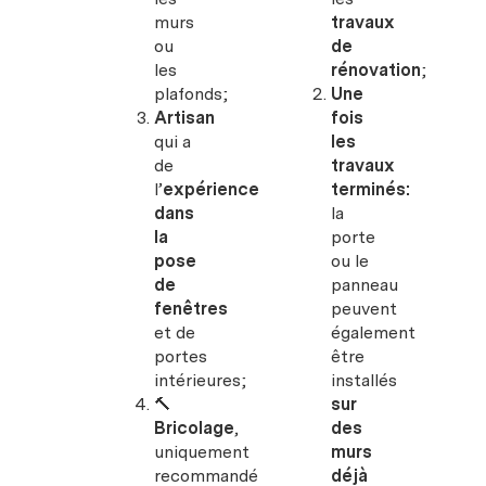
murs
travaux
ou
de
les
rénovation
;
plafonds;
Une
Artisan
fois
qui a
les
de
travaux
l’
expérience
terminés:
dans
la
la
porte
pose
ou le
de
panneau
fenêtres
peuvent
et de
également
portes
être
intérieures;
installés
🔨
sur
Bricolage
,
des
uniquement
murs
recommandé
déjà