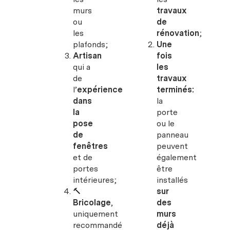
murs
travaux
ou
de
les
rénovation
;
plafonds;
Une
Artisan
fois
qui a
les
de
travaux
l’
expérience
terminés:
dans
la
la
porte
pose
ou le
de
panneau
fenêtres
peuvent
et de
également
portes
être
intérieures;
installés
🔨
sur
Bricolage
,
des
uniquement
murs
recommandé
déjà