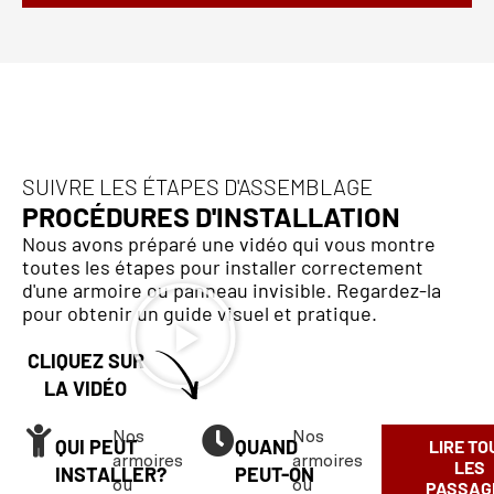
SUIVRE LES ÉTAPES D'ASSEMBLAGE
PROCÉDURES D'INSTALLATION
Nous avons préparé une vidéo qui vous montre
toutes les étapes pour installer correctement
d'une armoire ou panneau invisible. Regardez-la
pour obtenir un guide visuel et pratique.
CLIQUEZ SUR
LA VIDÉO
Nos
Nos
QUI PEUT
QUAND
LIRE TO
armoires
armoires
LES
INSTALLER?
PEUT-ON
ou
ou
PASSAG