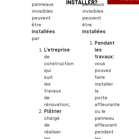
INSTALLER?
panneaux
panneaux
invisibles
invisibles
peuvent
peuvent
être
être
installées
installées
:
par:
Pendant
L’etreprise
les
de
travaux:
construction
vous
qui
pouvez
suit
faire
les
installer
travaux
la
de
porte
rénovation;
affleurante
Plâtrier
ou le
chargé
panneau
de
affleurant
réaliser
pendant
les
les