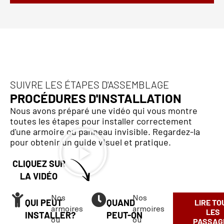
SUIVRE LES ÉTAPES D'ASSEMBLAGE
PROCÉDURES D'INSTALLATION
Nous avons préparé une vidéo qui vous montre
toutes les étapes pour installer correctement
d'une armoire ou panneau invisible. Regardez-la
pour obtenir un guide visuel et pratique.
CLIQUEZ SUR
LA VIDÉO
Nos
Nos
QUI PEUT
QUAND
LIRE TO
armoires
armoires
LES
INSTALLER?
PEUT-ON
ou
ou
PASSAG