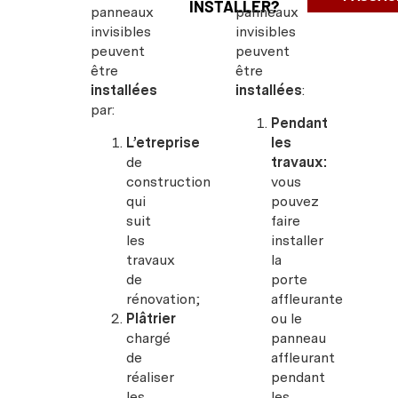
INSTALLER?
panneaux
panneaux
invisibles
invisibles
peuvent
peuvent
être
être
installées
installées
:
par:
Pendant
L’etreprise
les
de
travaux:
construction
vous
qui
pouvez
suit
faire
les
installer
travaux
la
de
porte
rénovation;
affleurante
Plâtrier
ou le
chargé
panneau
de
affleurant
réaliser
pendant
les
les