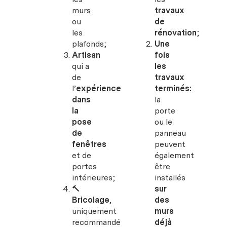
murs
travaux
ou
de
les
rénovation
;
plafonds;
Une
Artisan
fois
qui a
les
de
travaux
l’
expérience
terminés:
dans
la
la
porte
pose
ou le
de
panneau
fenêtres
peuvent
et de
également
portes
être
intérieures;
installés
🔨
sur
Bricolage
,
des
uniquement
murs
recommandé
déjà