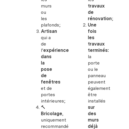
murs
travaux
ou
de
les
rénovation
;
plafonds;
Une
Artisan
fois
qui a
les
de
travaux
l’
expérience
terminés:
dans
la
la
porte
pose
ou le
de
panneau
fenêtres
peuvent
et de
également
portes
être
intérieures;
installés
🔨
sur
Bricolage
,
des
uniquement
murs
recommandé
déjà