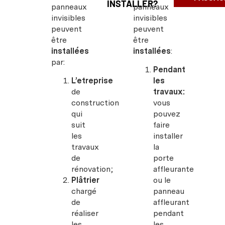
INSTALLER?
panneaux
panneaux
invisibles
invisibles
peuvent
peuvent
être
être
installées
installées
:
par:
Pendant
L’etreprise
les
de
travaux:
construction
vous
qui
pouvez
suit
faire
les
installer
travaux
la
de
porte
rénovation;
affleurante
Plâtrier
ou le
chargé
panneau
de
affleurant
réaliser
pendant
les
les