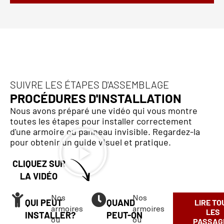
SUIVRE LES ÉTAPES D'ASSEMBLAGE
PROCÉDURES D'INSTALLATION
Nous avons préparé une vidéo qui vous montre
toutes les étapes pour installer correctement
d'une armoire ou panneau invisible. Regardez-la
pour obtenir un guide visuel et pratique.
CLIQUEZ SUR
LA VIDÉO
Nos
Nos
QUI PEUT
QUAND
LIRE TO
armoires
armoires
LES
INSTALLER?
PEUT-ON
ou
ou
PASSAG