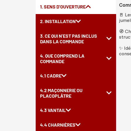
Comme
1. SENS D'OUVERTURE
🚪 Le
jumel
2. INSTALLATION
🧭 Ch
3. CE QUI N'EST PAS INCLUS
struc
DANS LA COMMANDE
✨ Idé
conse
4. QUE COMPREND LA
COMMANDE
4.1 CADRE
4.2 MAÇONNERIE OU
PLACOPLÂTRE
4.3 VANTAIL
4.4 CHARNIÈRES