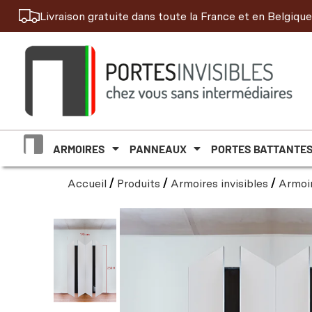
Livraison gratuite dans toute la France et en Belgique
ARMOIRES
PANNEAUX
PORTES BATTANTE
Accueil
/
Produits
/
Armoires invisibles
/
Armoi