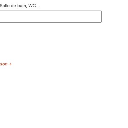
 Salle de bain, WC…
ison →