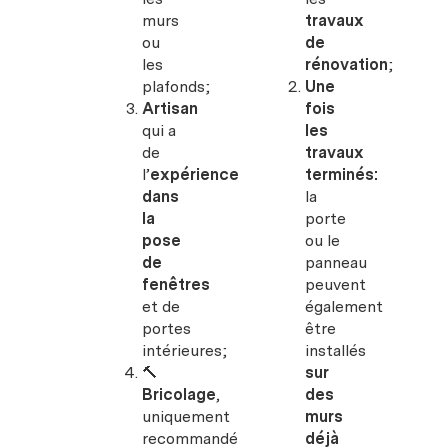
murs
travaux
ou
de
les
rénovation
;
plafonds;
Une
Artisan
fois
qui a
les
de
travaux
l’
expérience
terminés:
dans
la
la
porte
pose
ou le
de
panneau
fenêtres
peuvent
et de
également
portes
être
intérieures;
installés
🔨
sur
Bricolage
,
des
uniquement
murs
recommandé
déjà