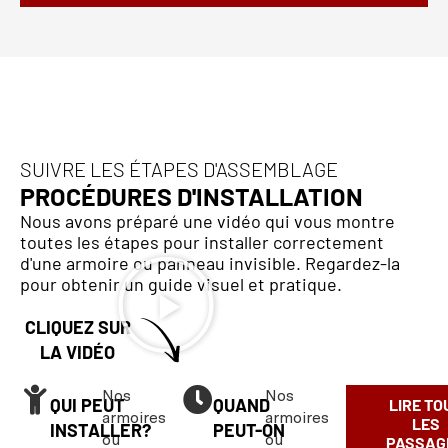
SUIVRE LES ÉTAPES D'ASSEMBLAGE
PROCÉDURES D'INSTALLATION
Nous avons préparé une vidéo qui vous montre
toutes les étapes pour installer correctement
d'une armoire ou panneau invisible. Regardez-la
pour obtenir un guide visuel et pratique.
CLIQUEZ SUR
LA VIDÉO
Nos
Nos
QUI PEUT
QUAND
LIRE TO
armoires
armoires
LES
INSTALLER?
PEUT-ON
ou
ou
PASSAG