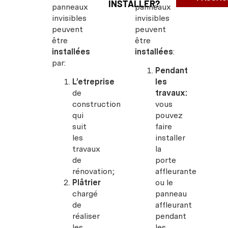
INSTALLER?
panneaux
panneaux
invisibles
invisibles
peuvent
peuvent
être
être
installées
installées
:
par:
Pendant
L’etreprise
les
de
travaux:
construction
vous
qui
pouvez
suit
faire
les
installer
travaux
la
de
porte
rénovation;
affleurante
Plâtrier
ou le
chargé
panneau
de
affleurant
réaliser
pendant
les
les