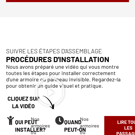
SUIVRE LES ÉTAPES D'ASSEMBLAGE
PROCÉDURES D'INSTALLATION
Nous avons préparé une vidéo qui vous montre
toutes les étapes pour installer correctement
d'une armoire ou panneau invisible. Regardez-la
pour obtenir un guide visuel et pratique.
CLIQUEZ SUR
LA VIDÉO
Nos
Nos
QUI PEUT
QUAND
LIRE TO
armoires
armoires
LES
INSTALLER?
PEUT-ON
ou
ou
PASSAG