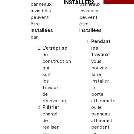
INSTALLER?
panneaux
panneaux
invisibles
invisibles
peuvent
peuvent
être
être
installées
installées
:
par:
Pendant
L’etreprise
les
de
travaux:
construction
vous
qui
pouvez
suit
faire
les
installer
travaux
la
de
porte
rénovation;
affleurante
Plâtrier
ou le
chargé
panneau
de
affleurant
réaliser
pendant
les
les