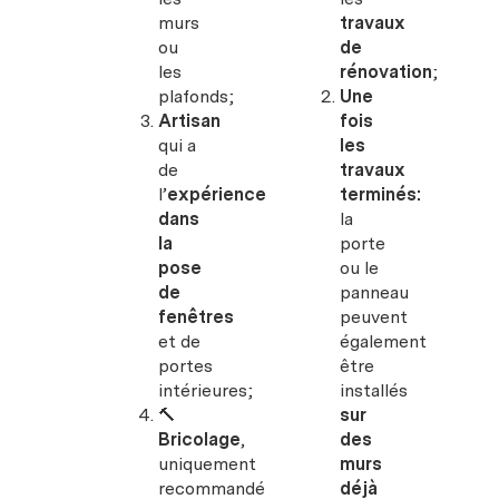
murs
travaux
ou
de
les
rénovation
;
plafonds;
Une
Artisan
fois
qui a
les
de
travaux
l’
expérience
terminés:
dans
la
la
porte
pose
ou le
de
panneau
fenêtres
peuvent
et de
également
portes
être
intérieures;
installés
🔨
sur
Bricolage
,
des
uniquement
murs
recommandé
déjà