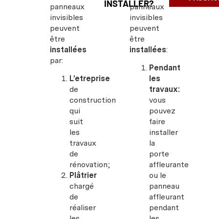
INSTALLER?
panneaux
panneaux
invisibles
invisibles
peuvent
peuvent
être
être
installées
installées
:
par:
Pendant
L’etreprise
les
de
travaux:
construction
vous
qui
pouvez
suit
faire
les
installer
travaux
la
de
porte
rénovation;
affleurante
Plâtrier
ou le
chargé
panneau
de
affleurant
réaliser
pendant
les
les