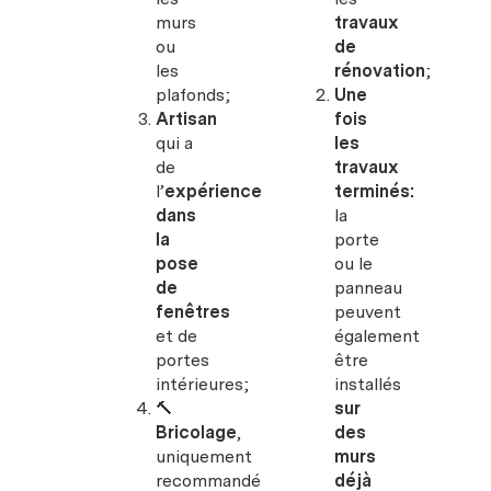
murs
travaux
ou
de
les
rénovation
;
plafonds;
Une
Artisan
fois
qui a
les
de
travaux
l’
expérience
terminés:
dans
la
la
porte
pose
ou le
de
panneau
fenêtres
peuvent
et de
également
portes
être
intérieures;
installés
🔨
sur
Bricolage
,
des
uniquement
murs
recommandé
déjà