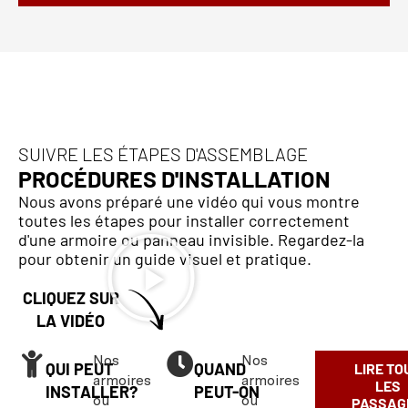
SUIVRE LES ÉTAPES D'ASSEMBLAGE
PROCÉDURES D'INSTALLATION
Nous avons préparé une vidéo qui vous montre
toutes les étapes pour installer correctement
d'une armoire ou panneau invisible. Regardez-la
pour obtenir un guide visuel et pratique.
CLIQUEZ SUR
LA VIDÉO
Nos
Nos
QUI PEUT
QUAND
LIRE TO
armoires
armoires
LES
INSTALLER?
PEUT-ON
ou
ou
PASSAG