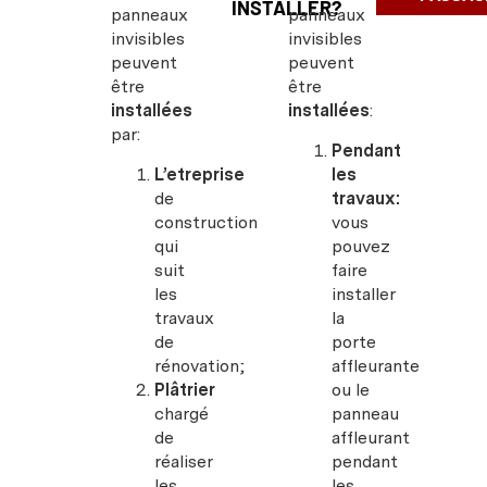
INSTALLER?
panneaux
panneaux
invisibles
invisibles
peuvent
peuvent
être
être
installées
installées
:
par:
Pendant
L’etreprise
les
de
travaux:
construction
vous
qui
pouvez
suit
faire
les
installer
travaux
la
de
porte
rénovation;
affleurante
Plâtrier
ou le
chargé
panneau
de
affleurant
réaliser
pendant
les
les