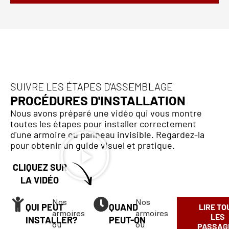
SUIVRE LES ÉTAPES D'ASSEMBLAGE
PROCÉDURES D'INSTALLATION
Nous avons préparé une vidéo qui vous montre
toutes les étapes pour installer correctement
d'une armoire ou panneau invisible. Regardez-la
pour obtenir un guide visuel et pratique.
CLIQUEZ SUR
LA VIDÉO
Nos
Nos
QUI PEUT
QUAND
LIRE TO
armoires
armoires
LES
INSTALLER?
PEUT-ON
ou
ou
PASSAG