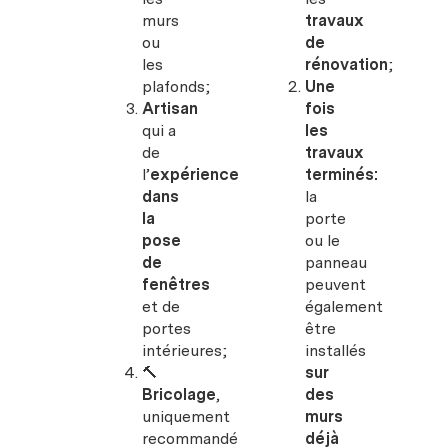
murs
travaux
ou
de
les
rénovation
;
plafonds;
Une
Artisan
fois
qui a
les
de
travaux
l’
expérience
terminés:
dans
la
la
porte
pose
ou le
de
panneau
fenêtres
peuvent
et de
également
portes
être
intérieures;
installés
🔨
sur
Bricolage
,
des
uniquement
murs
recommandé
déjà