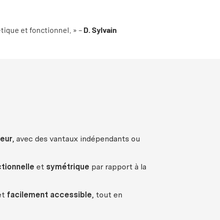
tique et fonctionnel. » –
D. Sylvain
ieur
, avec des vantaux indépendants ou
tionnelle
et
symétrique
par rapport à la
et
facilement accessible
, tout en