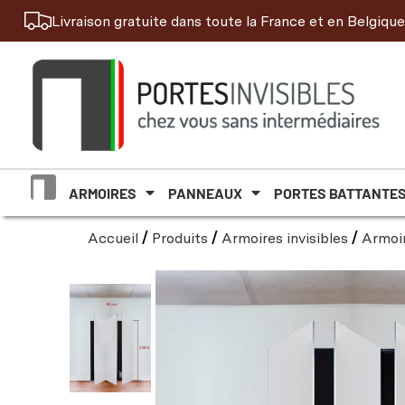
Livraison gratuite dans toute la France et en Belgique
ARMOIRES
PANNEAUX
PORTES BATTANTE
Accueil
/
Produits
/
Armoires invisibles
/
Armoir