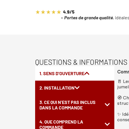
4.9/5
«
Portes de grande qualité
, idéale
QUESTIONS & INFORMATIONS
Comme
1. SENS D'OUVERTURE
🚪 Le
jumel
2. INSTALLATION
🧭 Ch
3. CE QUI N'EST PAS INCLUS
struc
DANS LA COMMANDE
✨ Idé
conse
4. QUE COMPREND LA
COMMANDE