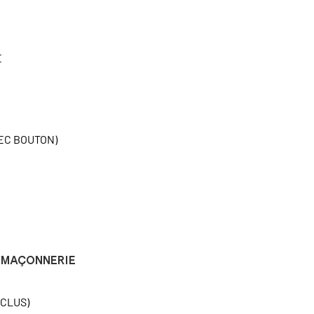
E
EC BOUTON)
MAÇONNERIE
NCLUS)