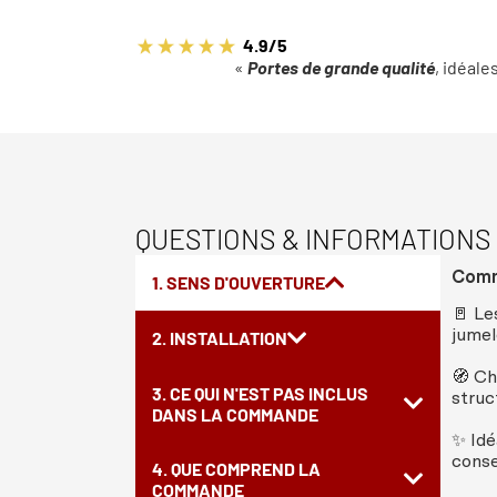
4.9/5
«
Portes de grande qualité
, idéale
QUESTIONS & INFORMATIONS
Comme
1. SENS D'OUVERTURE
🚪 Le
jumel
2. INSTALLATION
🧭 Ch
3. CE QUI N'EST PAS INCLUS
struc
DANS LA COMMANDE
✨ Idé
conse
4. QUE COMPREND LA
COMMANDE