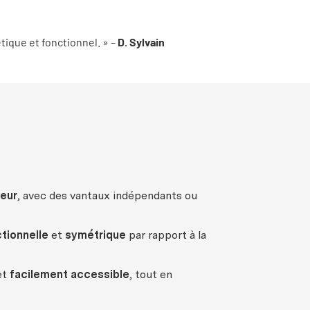
tique et fonctionnel. » –
D. Sylvain
ieur
, avec des vantaux indépendants ou
tionnelle
et
symétrique
par rapport à la
et
facilement accessible
, tout en