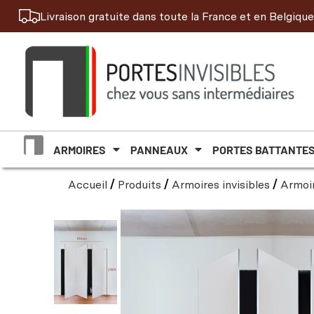
Livraison gratuite dans toute la France et en Belgique
ARMOIRES
PANNEAUX
PORTES BATTANTE
Accueil
/
Produits
/
Armoires invisibles
/
Armoir