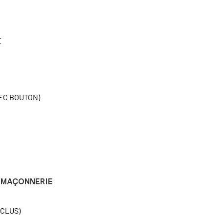
E
EC BOUTON)
MAÇONNERIE
NCLUS)