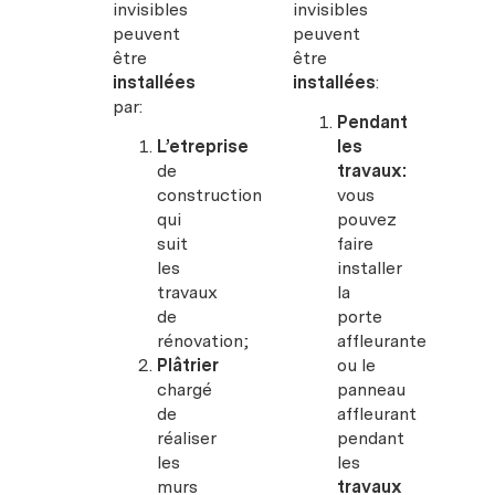
invisibles
invisibles
peuvent
peuvent
être
être
installées
installées
:
par:
Pendant
L’etreprise
les
de
travaux:
construction
vous
qui
pouvez
suit
faire
les
installer
travaux
la
de
porte
rénovation;
affleurante
Plâtrier
ou le
chargé
panneau
de
affleurant
réaliser
pendant
les
les
murs
travaux