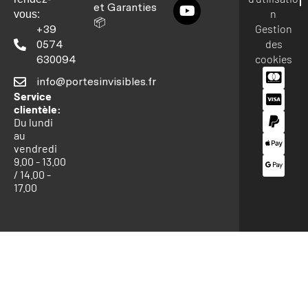
et Garanties
n
vous:
📦
Gestion
+39
des
0574
cookies
630094
info@portesinvisibles.fr
Service
clientèle:
Du lundi
au
vendredi
9.00 - 13.00
/ 14.00 -
17.00