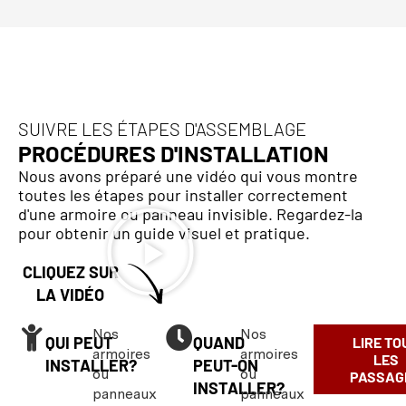
SUIVRE LES ÉTAPES D'ASSEMBLAGE
PROCÉDURES D'INSTALLATION
Nous avons préparé une vidéo qui vous montre
toutes les étapes pour installer correctement
d'une armoire ou panneau invisible. Regardez-la
pour obtenir un guide visuel et pratique.
CLIQUEZ SUR
LA VIDÉO
Nos
Nos
QUI PEUT
QUAND
LIRE TO
armoires
armoires
LES
INSTALLER?
PEUT-ON
ou
ou
PASSAG
INSTALLER?
panneaux
panneaux