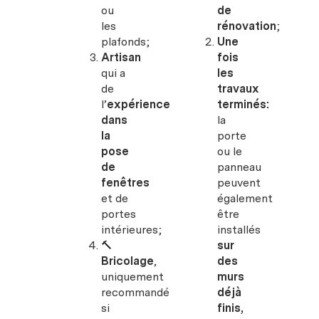
ou
de
les
rénovation
;
plafonds;
Une
Artisan
fois
qui a
les
de
travaux
l’
expérience
terminés:
dans
la
la
porte
pose
ou le
de
panneau
fenêtres
peuvent
et de
également
portes
être
intérieures;
installés
🔨
sur
Bricolage
,
des
uniquement
murs
recommandé
déjà
si
finis,