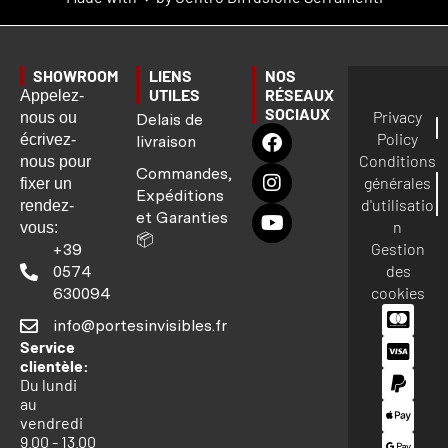
SHOWROOM
LIENS
NOS
UTILES
RÉSEAUX
Appelez-
SOCIAUX
Privacy
nous ou
Delais de
Policy
écrivez-
livraison
Conditions
nous pour
Commandes,
générales
fixer un
Expéditions
d'utilisatio
rendez-
et Garanties
n
vous:
📦
Gestion
+39
des
0574
cookies
630094
info@portesinvisibles.fr
Service
clientèle:
Du lundi
au
vendredi
9.00 - 13.00