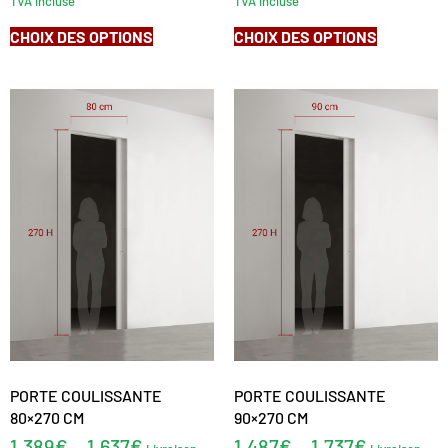
TVA incluse
TVA incluse
CHOIX DES OPTIONS
CHOIX DES OPTIONS
PORTE COULISSANTE
PORTE COULISSANTE
80×270 CM
90×270 CM
1.389
€
1.637
€
1.487
€
1.737
€
–
–