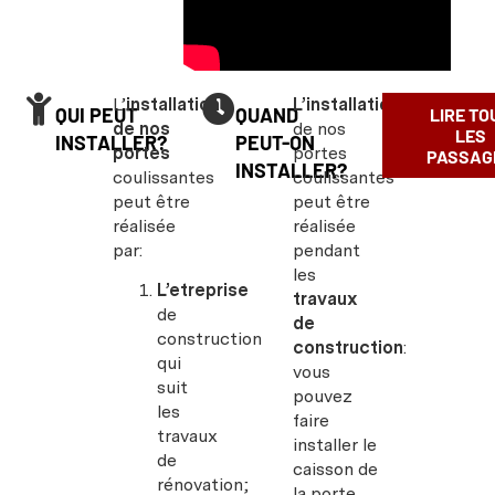
L’
installation
L’installation
QUI PEUT
QUAND
LIRE TO
de nos
de nos
LES
INSTALLER?
PEUT-ON
portes
portes
PASSAG
INSTALLER?
coulissantes
coulissantes
peut être
peut être
réalisée
réalisée
par:
pendant
les
L’etreprise
travaux
de
de
construction
construction
:
qui
vous
suit
pouvez
les
faire
travaux
installer le
de
caisson de
rénovation;
la porte