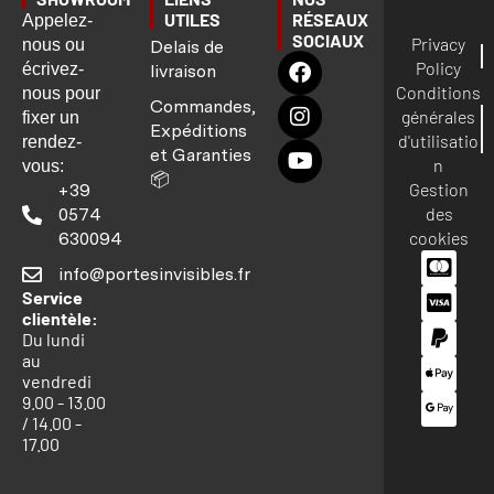
UTILES
RÉSEAUX
Appelez-
SOCIAUX
Privacy
nous ou
Delais de
Policy
écrivez-
livraison
Conditions
nous pour
Commandes,
générales
fixer un
Expéditions
d'utilisatio
rendez-
et Garanties
n
vous:
📦
Gestion
+39
des
0574
cookies
630094
info@portesinvisibles.fr
Service
clientèle:
Du lundi
au
vendredi
9.00 - 13.00
/ 14.00 -
17.00