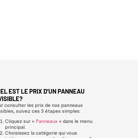
EL EST LE PRIX D’UN PANNEAU
PUIS-JE A
VISIBLE?
SUR LES A
r consulter les prix de nos panneaux
PANNEAUX 
isibles, suivez ces 3 étapes simples:
PORTESINV
Bien sûr !
Cliquez sur «
Panneaux
» dans le menu
principal.
Si vous souhai
Choisissez la catégorie qui vous
utilisant des 