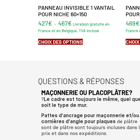
PANNEAU INVISIBLE 1 VANTAIL
PANNE
POUR NICHE 60×150
POUR 
427
€
467
€
469
€
–
Livraison gratuite en
France et en Belgique, TVA incluse
France e
CHOIX DES OPTIONS
CHOIX
QUESTIONS & RÉPONSES
MAÇONNERIE OU PLACOPLÂTRE?
?
Le cadre est toujours le même, quel qu
soit le type de mur.
Pattes d’ancrage pour maçonnerie et/ou
cornières d’angle pour plaques
de plâtre
sont de plâtre sont toujours incluses dans 
prix et dans nos expéditions.