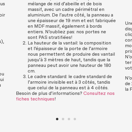
ous
mélange de nid d’abeille et de bois
massif, avec un cadre périmétral en
oir
aluminium. De l’autre côté, la panneau a
une épaisseur de 19 mm et est fabriquée
Une
en MDF massif, également à bords
dis
entiers. N’oubliez pas: nos portes ne
cli
sont PAS stratifiées!
con
),
La hauteur de la vantail: la composition
moi
et l’épaisseur de la porte de l’armoire
pri
nous permettent de produire des vantail
N’o
jusqu’à 3 mètres de haut, tandis que la
ter
panneau peut avoir une hauteur de 180
vot
cm.
ou
Le cadre standard: le cadre standard de
N’o
ui
l’armoire invisible est à 3 côtés, tandis
de 
u
que celui de la panneau est à 4 côtés.
la 
Besoin de plus d’informations?
Consultez nos
fiches techniques
!