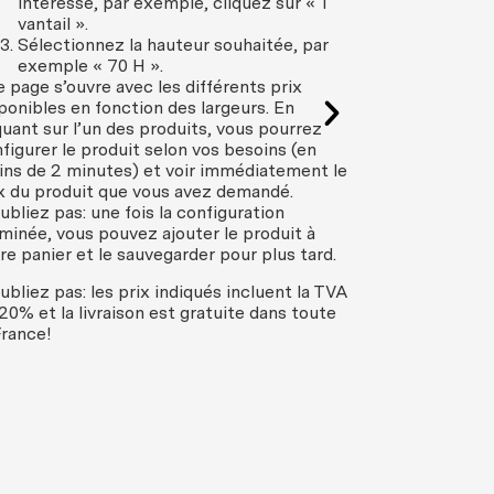
intéresse, par exemple, cliquez sur « 1
marbre véritab
vantail ».
veuillez nous 
Sélectionnez la hauteur souhaitée, par
idée par e-ma
exemple « 70 H ».
envoyant une 
 page s’ouvre avec les différents prix
revêtement qu
ponibles en fonction des largeurs. En
d’utiliser, le 
quant sur l’un des produits, vous pourrez
figurer le produit selon vos besoins (en
Nous pourrons
ns de 2 minutes) et voir immédiatement le
réalisation de
x du produit que vous avez demandé.
sur l’achat du
ubliez pas: une fois la configuration
minée, vous pouvez ajouter le produit à
Contactez-nou
re panier et le sauvegarder pour plus tard.
boiserie:
allez
ubliez pas: les prix indiqués incluent la TVA
20% et la livraison est gratuite dans toute
France!