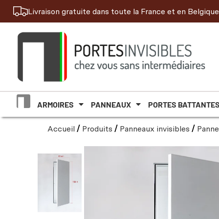
Livraison gratuite dans toute la France et en Belgique
ARMOIRES
PANNEAUX
PORTES BATTANTE
Accueil
/
Produits
/
Panneaux invisibles
/
Pannea