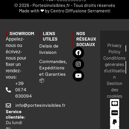
© 2026 - Portesinvisibles.fr - Tous droits réservés
Made with ❤ by Centro Diffusione Serramenti
SHOWROOM
LIENS
NOS
UTILES
RÉSEAUX
Appelez-
SOCIAUX
Privacy
nous ou
Delais de
Policy
écrivez-
livraison
Conditions
nous pour
Commandes,
générales
fixer un
Expéditions
d'utilisatio
rendez-
et Garanties
n
vous:
📦
Gestion
+39
des
0574
cookies
630094
info@portesinvisibles.fr
Service
clientèle:
Du lundi
au