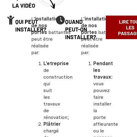
LA VIDÉO
L’
installation
L’
installation
QUI PEUT
QUAND
LIRE TO
de nos
de nos
LES
INSTALLER?
PEUT-ON
portes
battantes
portes
battantes
PASSAG
INSTALLER?
peut être
peut être
réalisée
réalisée
par:
par:
L’etreprise
Pendant
de
les
construction
travaux:
qui
vous
suit
pouvez
les
faire
travaux
installer
de
la
rénovation;
porte
Plâtrier
affleurante
chargé
ou le