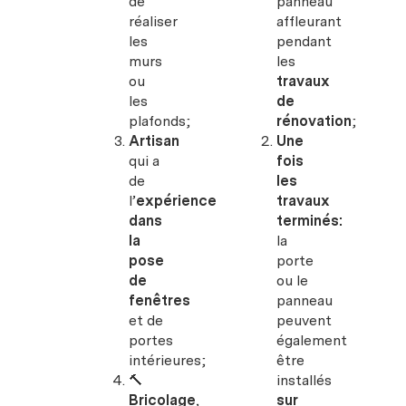
de
panneau
réaliser
affleurant
les
pendant
murs
les
ou
travaux
les
de
plafonds;
rénovation
;
Artisan
Une
qui a
fois
de
les
l’
expérience
travaux
dans
terminés:
la
la
pose
porte
de
ou le
fenêtres
panneau
et de
peuvent
portes
également
intérieures;
être
🔨
installés
Bricolage
,
sur