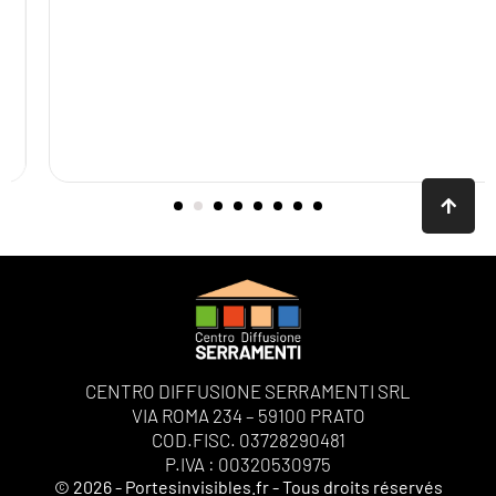
CENTRO DIFFUSIONE SERRAMENTI SRL
VIA ROMA 234 – 59100 PRATO
COD.FISC. 03728290481
P.IVA : 00320530975
© 2026 - Portesinvisibles.fr - Tous droits réservés