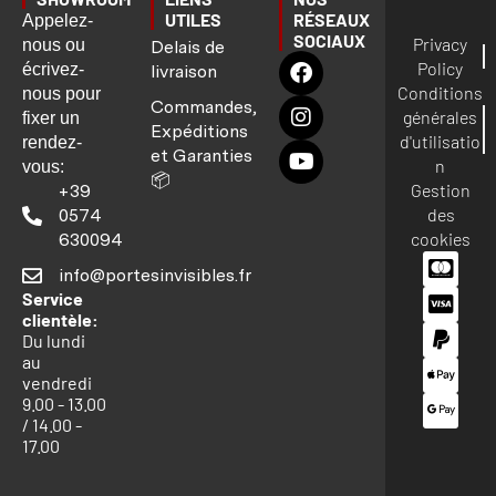
UTILES
RÉSEAUX
Appelez-
SOCIAUX
Privacy
nous ou
Delais de
Policy
écrivez-
livraison
Conditions
nous pour
Commandes,
générales
fixer un
Expéditions
d'utilisatio
rendez-
et Garanties
n
vous:
📦
Gestion
+39
des
0574
cookies
630094
info@portesinvisibles.fr
Service
clientèle:
Du lundi
au
vendredi
9.00 - 13.00
/ 14.00 -
17.00