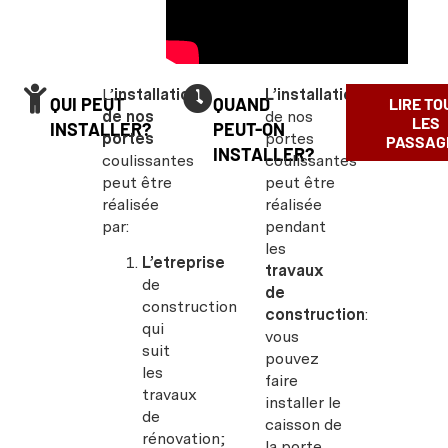
L’
installation
L’installation
QUI PEUT
QUAND
LIRE TO
de nos
de nos
LES
INSTALLER?
PEUT-ON
portes
portes
PASSAG
INSTALLER?
coulissantes
coulissantes
peut être
peut être
réalisée
réalisée
par:
pendant
les
L’etreprise
travaux
de
de
construction
construction
:
qui
vous
suit
pouvez
les
faire
travaux
installer le
de
caisson de
rénovation;
la porte