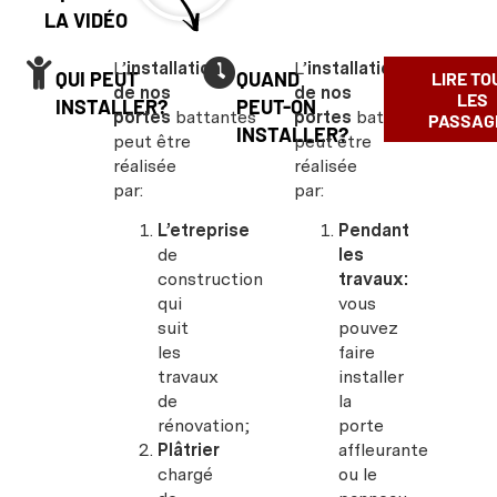
LA VIDÉO
L’
installation
L’
installation
QUI PEUT
QUAND
LIRE TO
de nos
de nos
LES
INSTALLER?
PEUT-ON
portes
battantes
portes
battantes
PASSAG
INSTALLER?
peut être
peut être
réalisée
réalisée
par:
par:
L’etreprise
Pendant
de
les
construction
travaux:
qui
vous
suit
pouvez
les
faire
travaux
installer
de
la
rénovation;
porte
Plâtrier
affleurante
chargé
ou le