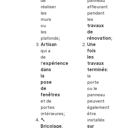
de
panneau
réaliser
affleurant
les
pendant
murs
les
ou
travaux
les
de
plafonds;
rénovation
;
Artisan
Une
qui a
fois
de
les
l’
expérience
travaux
dans
terminés:
la
la
pose
porte
de
ou le
fenêtres
panneau
et de
peuvent
portes
également
intérieures;
être
🔨
installés
Bricolage
,
sur