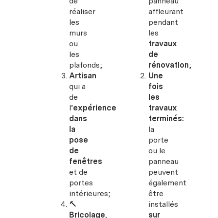
de
panneau
réaliser
affleurant
les
pendant
murs
les
ou
travaux
les
de
plafonds;
rénovation
;
Artisan
Une
qui a
fois
de
les
l’
expérience
travaux
dans
terminés:
la
la
pose
porte
de
ou le
fenêtres
panneau
et de
peuvent
portes
également
intérieures;
être
🔨
installés
Bricolage
,
sur