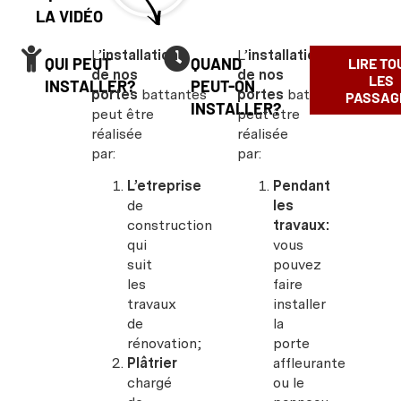
LA VIDÉO
L’
installation
L’
installation
QUI PEUT
QUAND
LIRE TO
de nos
de nos
LES
INSTALLER?
PEUT-ON
portes
battantes
portes
battantes
PASSAG
INSTALLER?
peut être
peut être
réalisée
réalisée
par:
par:
L’etreprise
Pendant
de
les
construction
travaux:
qui
vous
suit
pouvez
les
faire
travaux
installer
de
la
rénovation;
porte
Plâtrier
affleurante
chargé
ou le