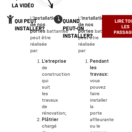
LA VIDÉO
L’
installation
L’
installation
QUI PEUT
QUAND
LIRE TO
de nos
de nos
LES
INSTALLER?
PEUT-ON
portes
battantes
portes
battantes
PASSAG
INSTALLER?
peut être
peut être
réalisée
réalisée
par:
par:
L’etreprise
Pendant
de
les
construction
travaux:
qui
vous
suit
pouvez
les
faire
travaux
installer
de
la
rénovation;
porte
Plâtrier
affleurante
chargé
ou le