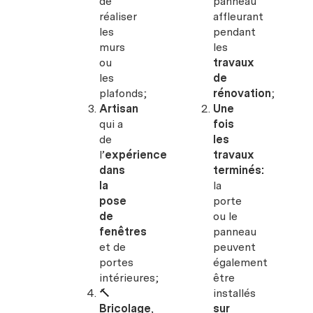
de
panneau
réaliser
affleurant
les
pendant
murs
les
ou
travaux
les
de
plafonds;
rénovation
;
Artisan
Une
qui a
fois
de
les
l’
expérience
travaux
dans
terminés:
la
la
pose
porte
de
ou le
fenêtres
panneau
et de
peuvent
portes
également
intérieures;
être
🔨
installés
Bricolage
,
sur