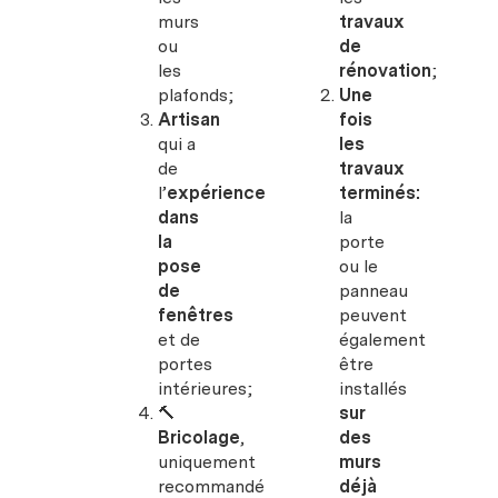
murs
travaux
ou
de
les
rénovation
;
plafonds;
Une
Artisan
fois
qui a
les
de
travaux
l’
expérience
terminés:
dans
la
la
porte
pose
ou le
de
panneau
fenêtres
peuvent
et de
également
portes
être
intérieures;
installés
🔨
sur
Bricolage
,
des
uniquement
murs
recommandé
déjà