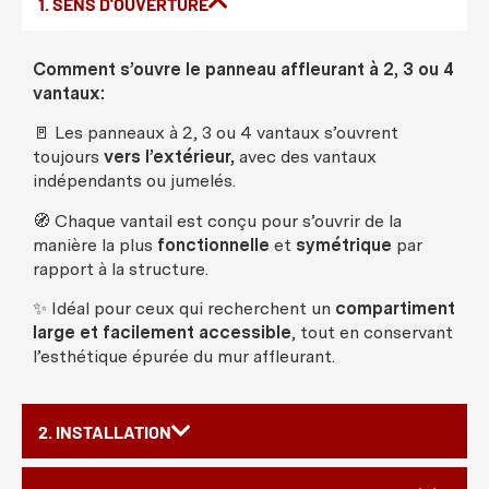
1. SENS D'OUVERTURE
Comment
s’
ouvre
le
panneau
affleurant
à 2, 3
ou
4
vantaux
:
🚪
Les
panneaux
à 2, 3
ou
4
vantaux
s’
ouvrent
toujours
vers
l’
extérieur
,
avec
des
vantaux
indépendants
ou
jumelés
.
🧭
Chaque
vantail
est
conçu
pour s’
ouvrir
de la
manière
la plus
fonctionnelle
et
symétrique
par
rapport à la
structure
.
✨
Idéal
pour
ceux
qui
recherchent
un
compartiment
large et
facilement
accessible
, tout en
conservant
l’
esthétique
épurée
du
mur
affleurant
.
2. INSTALLATION