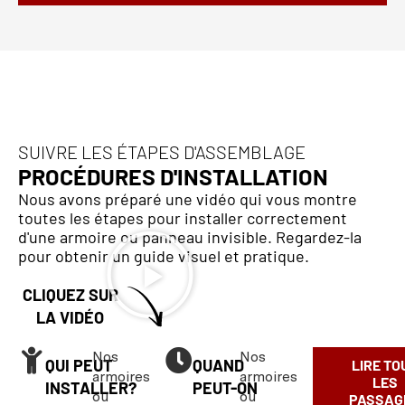
SUIVRE LES ÉTAPES D'ASSEMBLAGE
PROCÉDURES D'INSTALLATION
Nous avons préparé une vidéo qui vous montre
toutes les étapes pour installer correctement
d'une armoire ou panneau invisible. Regardez-la
pour obtenir un guide visuel et pratique.
CLIQUEZ SUR
LA VIDÉO
Nos
Nos
QUI PEUT
QUAND
LIRE TO
armoires
armoires
LES
INSTALLER?
PEUT-ON
ou
ou
PASSAG