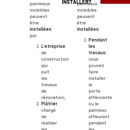
INSTALLER?
panneaux
panneaux
invisibles
invisibles
peuvent
peuvent
être
être
installées
installées
:
par:
Pendant
L’etreprise
les
de
travaux:
construction
vous
qui
pouvez
suit
faire
les
installer
travaux
la
de
porte
rénovation;
affleurante
Plâtrier
ou le
chargé
panneau
de
affleurant
réaliser
pendant
les
les