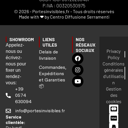
P.IVA : 00320530975
© 2026 - Portesinvisibles.fr - Tous droits réservés
Made with ❤ by Centro Diffusione Serramenti
SHOWROOM
LIENS
NOS
UTILES
RÉSEAUX
Appelez-
SOCIAUX
Privacy
nous ou
Delais de
Policy
écrivez-
livraison
Conditions
nous pour
Commandes,
générales
fixer un
Expéditions
d'utilisatio
rendez-
et Garanties
n
vous:
📦
Gestion
+39
des
0574
cookies
630094
info@portesinvisibles.fr
Service
clientèle:
Du lundi