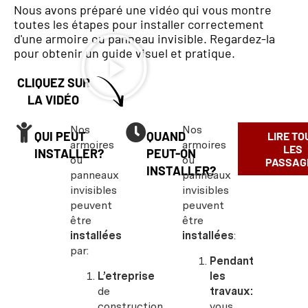
Nous avons préparé une vidéo qui vous montre
toutes les étapes pour installer correctement
d'une armoire ou panneau invisible. Regardez-la
pour obtenir un guide visuel et pratique.
CLIQUEZ SUR
LA VIDÉO
Nos
Nos
QUI PEUT
QUAND
LIRE TO
armoires
armoires
LES
INSTALLER?
PEUT-ON
ou
ou
PASSAG
INSTALLER?
panneaux
panneaux
invisibles
invisibles
peuvent
peuvent
être
être
installées
installées
:
par:
Pendant
L’etreprise
les
de
travaux:
construction
vous