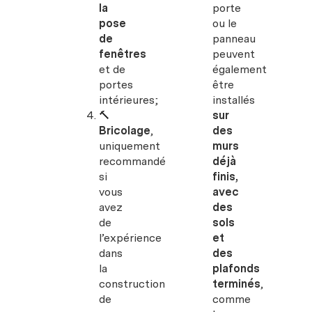
la
porte
pose
ou le
de
panneau
fenêtres
peuvent
et de
également
portes
être
intérieures;
installés
🔨
sur
Bricolage
,
des
uniquement
murs
recommandé
déjà
si
finis,
vous
avec
avez
des
de
sols
l’expérience
et
dans
des
la
plafonds
construction
terminés
,
de
comme