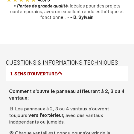
«
Portes de grande qualité
, idéales pour des projets
contemporains, avec un excellent rendu esthétique et
fonctionnel. » –
D. Sylvain
QUESTIONS & INFORMATIONS TECHNIQUES
1. SENS D'OUVERTURE
Comment
s’
ouvre
le
panneau
affleurant
à 2, 3
ou
4
vantaux
:
🚪
Les
panneaux
à 2, 3
ou
4
vantaux
s’
ouvrent
toujours
vers
l’
extérieur
,
avec
des
vantaux
indépendants
ou
jumelés
.
🧭
Chaque
vantail
est
conçu
pour s’
ouvrir
de la