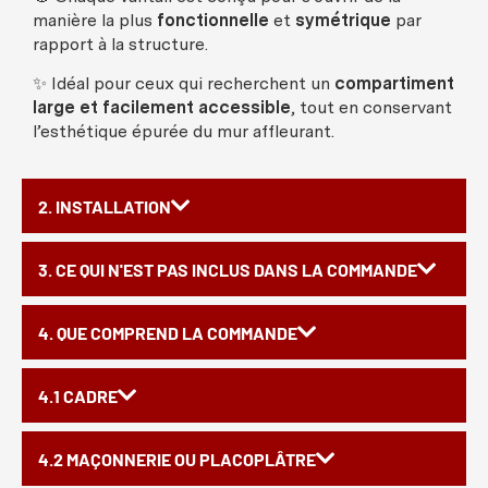
manière
la plus
fonctionnelle
et
symétrique
par
rapport à la
structure
.
✨
Idéal
pour
ceux
qui
recherchent
un
compartiment
large et
facilement
accessible
, tout en
conservant
l’
esthétique
épurée
du
mur
affleurant
.
2. INSTALLATION
3. CE QUI N'EST PAS INCLUS DANS LA COMMANDE
4. QUE COMPREND LA COMMANDE
4.1 CADRE
4.2 MAÇONNERIE OU PLACOPLÂTRE