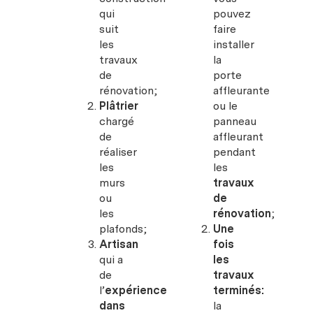
qui
pouvez
suit
faire
les
installer
travaux
la
de
porte
rénovation;
affleurante
Plâtrier
ou le
chargé
panneau
de
affleurant
réaliser
pendant
les
les
murs
travaux
ou
de
les
rénovation
;
plafonds;
Une
Artisan
fois
qui a
les
de
travaux
l’
expérience
terminés:
dans
la