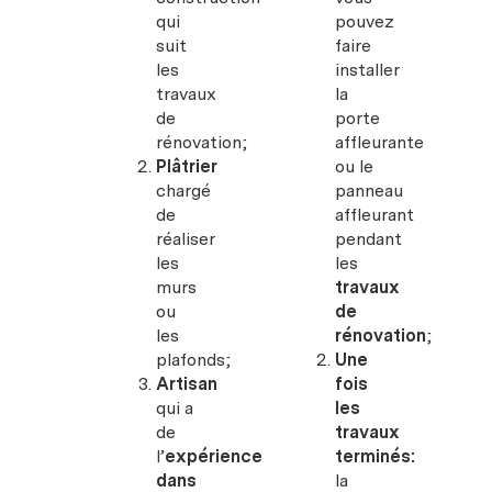
qui
pouvez
suit
faire
les
installer
travaux
la
de
porte
rénovation;
affleurante
Plâtrier
ou le
chargé
panneau
de
affleurant
réaliser
pendant
les
les
murs
travaux
ou
de
les
rénovation
;
plafonds;
Une
Artisan
fois
qui a
les
de
travaux
l’
expérience
terminés:
dans
la