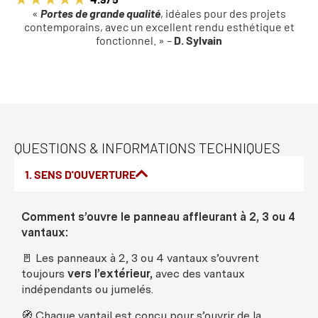
«
Portes de grande qualité
, idéales pour des projets
contemporains, avec un excellent rendu esthétique et
fonctionnel. » –
D. Sylvain
QUESTIONS & INFORMATIONS TECHNIQUES
1. SENS D'OUVERTURE
Comment
s’
ouvre
le
panneau
affleurant
à 2, 3
ou
4
vantaux
:
🚪
Les
panneaux
à 2, 3
ou
4
vantaux
s’
ouvrent
toujours
vers
l’
extérieur
,
avec
des
vantaux
indépendants
ou
jumelés
.
🧭
Chaque
vantail
est
conçu
pour s’
ouvrir
de la