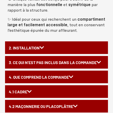
manière
la plus
fonctionnelle
et
symétrique
par
rapport à la
structure
.
✨
Idéal
pour
ceux
qui
recherchent
un
compartiment
large et
facilement
accessible
, tout en
conservant
l’
esthétique
épurée
du
mur
affleurant
.
2. INSTALLATION
3. CE QUI N'EST PAS INCLUS DANS LA COMMANDE
4. QUE COMPREND LA COMMANDE
4.1 CADRE
4.2 MAÇONNERIE OU PLACOPLÂTRE