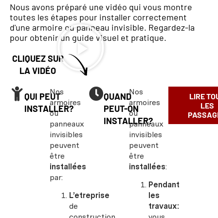
Nous avons préparé une vidéo qui vous montre
toutes les étapes pour installer correctement
d'une armoire ou panneau invisible. Regardez-la
pour obtenir un guide visuel et pratique.
CLIQUEZ SUR
LA VIDÉO
Nos
Nos
QUI PEUT
QUAND
LIRE TO
armoires
armoires
LES
INSTALLER?
PEUT-ON
ou
ou
PASSAG
INSTALLER?
panneaux
panneaux
invisibles
invisibles
peuvent
peuvent
être
être
installées
installées
:
par:
Pendant
L’etreprise
les
de
travaux:
construction
vous