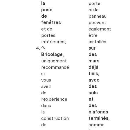
la
porte
pose
ou le
de
panneau
fenêtres
peuvent
et de
également
portes
être
intérieures;
installés
🔨
sur
Bricolage
,
des
uniquement
murs
recommandé
déjà
si
finis,
vous
avec
avez
des
de
sols
l’expérience
et
dans
des
la
plafonds
construction
terminés
,
de
comme