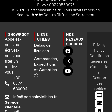
P.IVA : 00320530975
© 2026 - Portesinvisibles.fr - Tous droits réservés
Made with ❤ by Centro Diffusione Serramenti
SHOWROOM
LIENS
NOS
UTILES
RÉSEAUX
Appelez-
SOCIAUX
Privacy
nous ou
Delais de
Policy
écrivez-
livraison
Conditions
nous pour
Commandes,
générales
fixer un
Expéditions
d'utilisatio
rendez-
et Garanties
n
vous:
📦
Gestion
+39
des
0574
cookies
630094
info@portesinvisibles.fr
Service
clientèle:
Du lundi