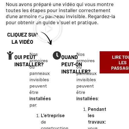
Nous avons préparé une vidéo qui vous montre
toutes les étapes pour installer correctement
d'une armoire ou panneau invisible. Regardez-la
pour obtenir un guide visuel et pratique.
CLIQUEZ SUR
LA VIDÉO
Nos
Nos
QUI PEUT
QUAND
LIRE TO
armoires
armoires
LES
INSTALLER?
PEUT-ON
ou
ou
PASSAG
INSTALLER?
panneaux
panneaux
invisibles
invisibles
peuvent
peuvent
être
être
installées
installées
:
par:
Pendant
L’etreprise
les
de
travaux:
construction
vous