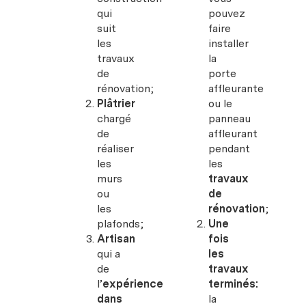
qui
pouvez
suit
faire
les
installer
travaux
la
de
porte
rénovation;
affleurante
Plâtrier
ou le
chargé
panneau
de
affleurant
réaliser
pendant
les
les
murs
travaux
ou
de
les
rénovation
;
plafonds;
Une
Artisan
fois
qui a
les
de
travaux
l’
expérience
terminés:
dans
la