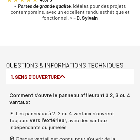
«
Portes de grande qualité
, idéales pour des projets
contemporains, avec un excellent rendu esthétique et
fonctionnel. » –
D. Sylvain
QUESTIONS & INFORMATIONS TECHNIQUES
1. SENS D'OUVERTURE
Comment
s’
ouvre
le
panneau
affleurant
à 2, 3
ou
4
vantaux
:
🚪
Les
panneaux
à 2, 3
ou
4
vantaux
s’
ouvrent
toujours
vers
l’
extérieur
,
avec
des
vantaux
indépendants
ou
jumelés
.
🧭
Chaque
vantail
est
conçu
pour s’
ouvrir
de la