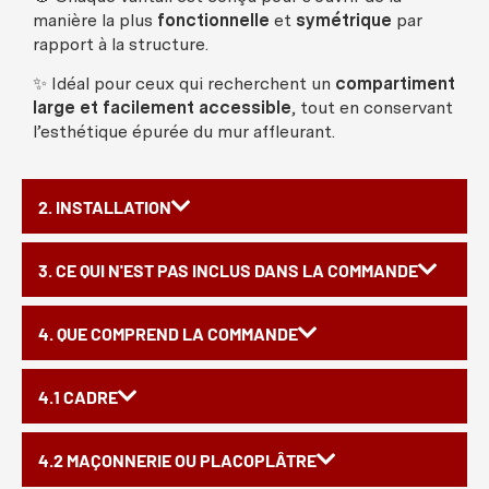
manière
la plus
fonctionnelle
et
symétrique
par
rapport à la
structure
.
✨
Idéal
pour
ceux
qui
recherchent
un
compartiment
large et
facilement
accessible
, tout en
conservant
l’
esthétique
épurée
du
mur
affleurant
.
2. INSTALLATION
3. CE QUI N'EST PAS INCLUS DANS LA COMMANDE
4. QUE COMPREND LA COMMANDE
4.1 CADRE
4.2 MAÇONNERIE OU PLACOPLÂTRE