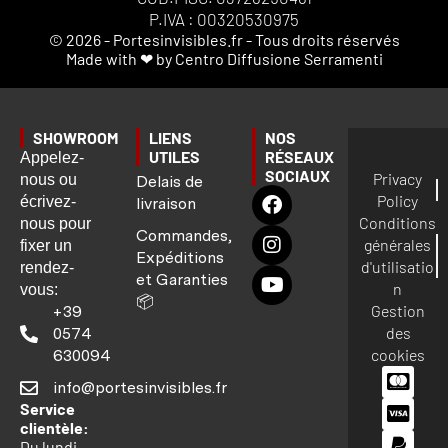
P.IVA : 00320530975
© 2026 - Portesinvisibles.fr - Tous droits réservés
Made with ❤ by Centro Diffusione Serramenti
SHOWROOM
LIENS
NOS
UTILES
RÉSEAUX
Appelez-
SOCIAUX
Privacy
nous ou
Delais de
Policy
écrivez-
livraison
Conditions
nous pour
Commandes,
générales
fixer un
Expéditions
d'utilisatio
rendez-
et Garanties
n
vous:
📦
Gestion
+39
des
0574
cookies
630094
info@portesinvisibles.fr
Service
clientèle:
Du lundi