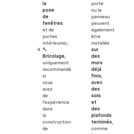
la
porte
pose
ou le
de
panneau
fenêtres
peuvent
et de
également
portes
être
intérieures;
installés
🔨
sur
Bricolage
,
des
uniquement
murs
recommandé
déjà
si
finis,
vous
avec
avez
des
de
sols
l’expérience
et
dans
des
la
plafonds
construction
terminés
,
de
comme