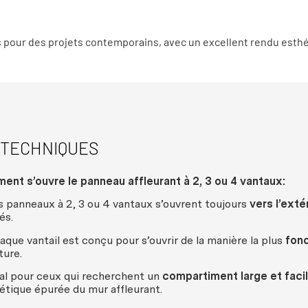
s pour des projets contemporains, avec un excellent rendu esthé
 TECHNIQUES
ment
s’
ouvre
le
panneau
affleurant
à 2, 3
ou
4
vantaux
:
s
panneaux
à 2, 3
ou
4
vantaux
s’
ouvrent
toujours
vers
l’
extér
és
.
aque
vantail
est
conçu
pour s’
ouvrir
de la
manière
la plus
fonc
ture
.
al
pour
ceux
qui
recherchent
un
compartiment
large et
faci
étique
épurée
du
mur
affleurant
.