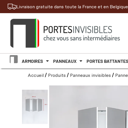
Livraison gratuite dans toute la France et en Belgique
ARMOIRES
PANNEAUX
PORTES BATTANTE
Accueil
/
Produits
/
Panneaux invisibles
/
Panne