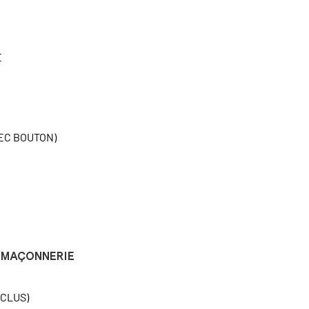
E
EC BOUTON)
MAÇONNERIE
NCLUS)