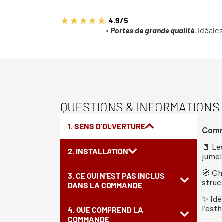
4.9/5
«
Portes de grande qualité
, idéale
QUESTIONS & INFORMATIONS
1. SENS D'OUVERTURE
Com
🚪
Le
2. INSTALLATION
jumel
🧭
Ch
3. CE QUI N'EST PAS INCLUS
struc
DANS LA COMMANDE
✨
Idé
l’
esth
4. QUE COMPREND LA
COMMANDE