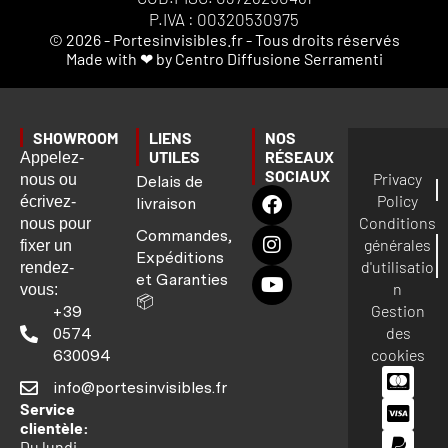
P.IVA : 00320530975
© 2026 - Portesinvisibles.fr - Tous droits réservés
Made with ❤ by Centro Diffusione Serramenti
SHOWROOM
LIENS
NOS
UTILES
RÉSEAUX
Appelez-
SOCIAUX
Privacy
nous ou
Delais de
Policy
écrivez-
livraison
Conditions
nous pour
Commandes,
générales
fixer un
Expéditions
d'utilisatio
rendez-
et Garanties
n
vous:
📦
Gestion
+39
des
0574
cookies
630094
info@portesinvisibles.fr
Service
clientèle:
Du lundi