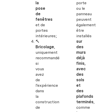
la
porte
pose
ou le
de
panneau
fenêtres
peuvent
et de
également
portes
être
intérieures;
installés
🔨
sur
Bricolage
,
des
uniquement
murs
recommandé
déjà
si
finis,
vous
avec
avez
des
de
sols
l’expérience
et
dans
des
la
plafonds
construction
terminés
,
de
comme