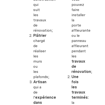
qui
pouvez
suit
faire
les
installer
travaux
la
de
porte
rénovation;
affleurante
Plâtrier
ou le
chargé
panneau
de
affleurant
réaliser
pendant
les
les
murs
travaux
ou
de
les
rénovation
;
plafonds;
Une
Artisan
fois
qui a
les
de
travaux
l’
expérience
terminés:
dans
la