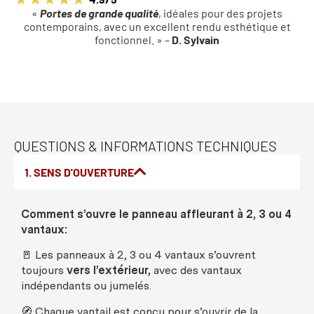
«
Portes de grande qualité
, idéales pour des projets
contemporains, avec un excellent rendu esthétique et
fonctionnel. » –
D. Sylvain
QUESTIONS & INFORMATIONS TECHNIQUES
1. SENS D'OUVERTURE
Comment
s’
ouvre
le
panneau
affleurant
à 2, 3
ou
4
vantaux
:
🚪
Les
panneaux
à 2, 3
ou
4
vantaux
s’
ouvrent
toujours
vers
l’
extérieur
,
avec
des
vantaux
indépendants
ou
jumelés
.
🧭
Chaque
vantail
est
conçu
pour s’
ouvrir
de la