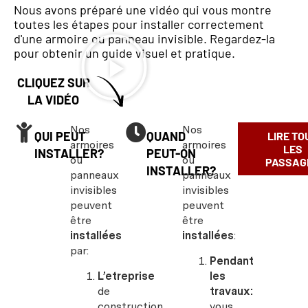
Nous avons préparé une vidéo qui vous montre
toutes les étapes pour installer correctement
d'une armoire ou panneau invisible. Regardez-la
pour obtenir un guide visuel et pratique.
CLIQUEZ SUR
LA VIDÉO
Nos
Nos
QUI PEUT
QUAND
LIRE TO
armoires
armoires
LES
INSTALLER?
PEUT-ON
ou
ou
PASSAG
INSTALLER?
panneaux
panneaux
invisibles
invisibles
peuvent
peuvent
être
être
installées
installées
:
par:
Pendant
L’etreprise
les
de
travaux:
construction
vous