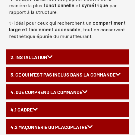
manière
la plus
fonctionnelle
et
symétrique
par
rapport à la
structure
.
✨
Idéal
pour
ceux
qui
recherchent
un
compartiment
large et
facilement
accessible
, tout en
conservant
l’
esthétique
épurée
du
mur
affleurant
.
2. INSTALLATION
3. CE QUI N'EST PAS INCLUS DANS LA COMMANDE
4. QUE COMPREND LA COMMANDE
4.1 CADRE
4.2 MAÇONNERIE OU PLACOPLÂTRE