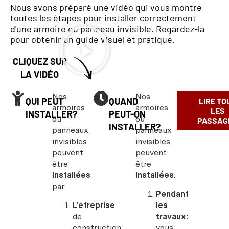
Nous avons préparé une vidéo qui vous montre
toutes les étapes pour installer correctement
d'une armoire ou panneau invisible. Regardez-la
pour obtenir un guide visuel et pratique.
CLIQUEZ SUR
LA VIDÉO
Nos
Nos
QUI PEUT
QUAND
LIRE TO
armoires
armoires
LES
INSTALLER?
PEUT-ON
ou
ou
PASSAG
INSTALLER?
panneaux
panneaux
invisibles
invisibles
peuvent
peuvent
être
être
installées
installées
:
par:
Pendant
L’etreprise
les
de
travaux:
construction
vous