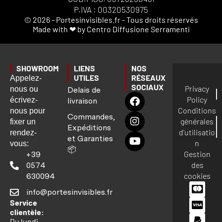
P.IVA : 00320530975
© 2026 - Portesinvisibles.fr - Tous droits réservés
Made with ❤ by Centro Diffusione Serramenti
SHOWROOM
LIENS
NOS
UTILES
RÉSEAUX
Appelez-
SOCIAUX
Privacy
nous ou
Delais de
Policy
écrivez-
livraison
Conditions
nous pour
Commandes,
générales
fixer un
Expéditions
d'utilisatio
rendez-
et Garanties
n
vous:
📦
Gestion
+39
des
0574
cookies
630094
info@portesinvisibles.fr
Service
clientèle:
Du lundi