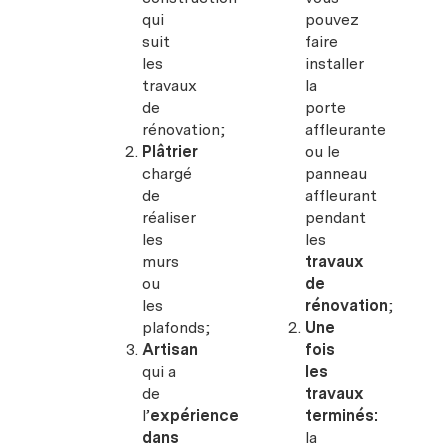
qui
pouvez
suit
faire
les
installer
travaux
la
de
porte
rénovation;
affleurante
Plâtrier
ou le
chargé
panneau
de
affleurant
réaliser
pendant
les
les
murs
travaux
ou
de
les
rénovation
;
plafonds;
Une
Artisan
fois
qui a
les
de
travaux
l’
expérience
terminés:
dans
la