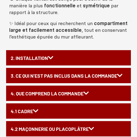
manière
la plus
fonctionnelle
et
symétrique
par
rapport à la
structure
.
✨
Idéal
pour
ceux
qui
recherchent
un
compartiment
large et
facilement
accessible
, tout en
conservant
l’
esthétique
épurée
du
mur
affleurant
.
2. INSTALLATION
3. CE QUI N'EST PAS INCLUS DANS LA COMMANDE
4. QUE COMPREND LA COMMANDE
4.1 CADRE
4.2 MAÇONNERIE OU PLACOPLÂTRE