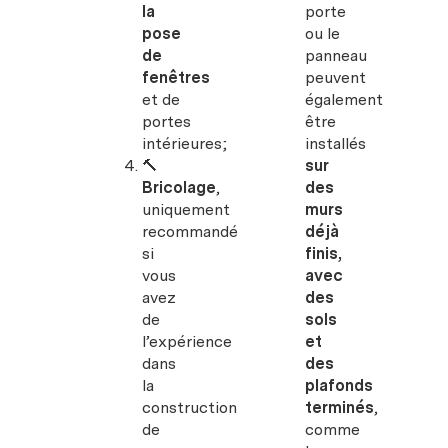
la
porte
pose
ou le
de
panneau
fenêtres
peuvent
et de
également
portes
être
intérieures;
installés
🔨
sur
Bricolage
,
des
uniquement
murs
recommandé
déjà
si
finis,
vous
avec
avez
des
de
sols
l’expérience
et
dans
des
la
plafonds
construction
terminés
,
de
comme