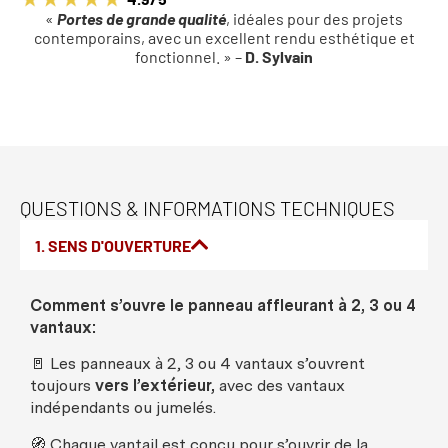
«
Portes de grande qualité
, idéales pour des projets
contemporains, avec un excellent rendu esthétique et
fonctionnel. » –
D. Sylvain
QUESTIONS & INFORMATIONS TECHNIQUES
1. SENS D'OUVERTURE
Comment
s’
ouvre
le
panneau
affleurant
à 2, 3
ou
4
vantaux
:
🚪
Les
panneaux
à 2, 3
ou
4
vantaux
s’
ouvrent
toujours
vers
l’
extérieur
,
avec
des
vantaux
indépendants
ou
jumelés
.
🧭
Chaque
vantail
est
conçu
pour s’
ouvrir
de la