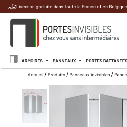
Livraison gratuite dans toute la France et en Belgique
ARMOIRES
PANNEAUX
PORTES BATTANTE
Accueil
/
Produits
/
Panneaux invisibles
/
Panne