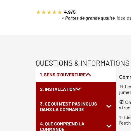
4.9/5
«
Portes de grande qualité
, idéale
QUESTIONS & INFORMATIONS
1. SENS D'OUVERTURE
Com
🚪
Le
2. INSTALLATION
jumel
🧭
Ch
3. CE QUI N'EST PAS INCLUS
struc
DANS LA COMMANDE
✨
Idé
l’
esth
4. QUE COMPREND LA
COMMANDE