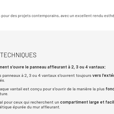
s pour des projets contemporains, avec un excellent rendu esthé
 TECHNIQUES
ment
s’
ouvre
le
panneau
affleurant
à 2, 3
ou
4
vantaux
:
s
panneaux
à 2, 3
ou
4
vantaux
s’
ouvrent
toujours
vers
l’
extér
és
.
aque
vantail
est
conçu
pour s’
ouvrir
de la
manière
la plus
fonc
ture
.
al
pour
ceux
qui
recherchent
un
compartiment
large et
faci
étique
épurée
du
mur
affleurant
.