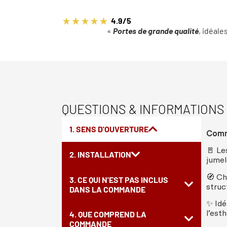
4.9/5
«
Portes de grande qualité
, idéale
QUESTIONS & INFORMATIONS
1. SENS D'OUVERTURE
Com
🚪
Le
2. INSTALLATION
jumel
🧭
Ch
3. CE QUI N'EST PAS INCLUS
struc
DANS LA COMMANDE
✨
Idé
l’
esth
4. QUE COMPREND LA
COMMANDE