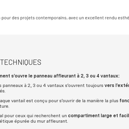
s pour des projets contemporains, avec un excellent rendu esthé
 TECHNIQUES
ment
s’
ouvre
le
panneau
affleurant
à 2, 3
ou
4
vantaux
:
s
panneaux
à 2, 3
ou
4
vantaux
s’
ouvrent
toujours
vers
l’
extér
és
.
aque
vantail
est
conçu
pour s’
ouvrir
de la
manière
la plus
fonc
ture
.
al
pour
ceux
qui
recherchent
un
compartiment
large et
faci
étique
épurée
du
mur
affleurant
.