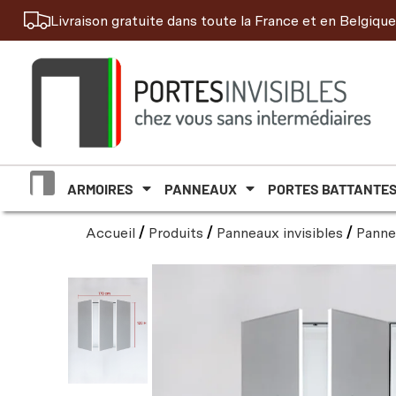
Livraison gratuite dans toute la France et en Belgique
ARMOIRES
PANNEAUX
PORTES BATTANTE
Accueil
/
Produits
/
Panneaux invisibles
/
Panne