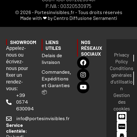
P.IVA : 00320530975
© 2026 - Portesinvisibles.fr - Tous droits réservés
Made with ❤ by Centro Diffusione Serramenti
SHOWROOM
LIENS
NOS
UTILES
RÉSEAUX
Appelez-
SOCIAUX
Privacy
nous ou
Delais de
Policy
écrivez-
livraison
Conditions
nous pour
Commandes,
générales
fixer un
Expéditions
d'utilisatio
rendez-
et Garanties
n
vous:
📦
Gestion
+39
des
0574
cookies
630094
info@portesinvisibles.fr
Service
clientèle:
Du lundi