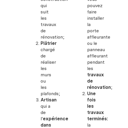
qui
pouvez
suit
faire
les
installer
travaux
la
de
porte
rénovation;
affleurante
Plâtrier
ou le
chargé
panneau
de
affleurant
réaliser
pendant
les
les
murs
travaux
ou
de
les
rénovation
;
plafonds;
Une
Artisan
fois
qui a
les
de
travaux
l’
expérience
terminés:
dans
la