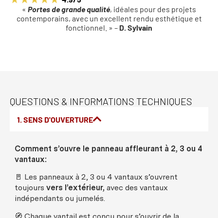
«
Portes de grande qualité
, idéales pour des projets
contemporains, avec un excellent rendu esthétique et
fonctionnel. » –
D. Sylvain
QUESTIONS & INFORMATIONS TECHNIQUES
1. SENS D'OUVERTURE
Comment
s’
ouvre
le
panneau
affleurant
à 2, 3
ou
4
vantaux
:
🚪
Les
panneaux
à 2, 3
ou
4
vantaux
s’
ouvrent
toujours
vers
l’
extérieur
,
avec
des
vantaux
indépendants
ou
jumelés
.
🧭
Chaque
vantail
est
conçu
pour s’
ouvrir
de la