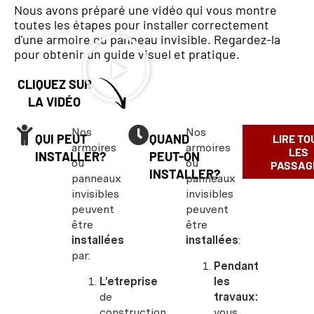
Nous avons préparé une vidéo qui vous montre
toutes les étapes pour installer correctement
d'une armoire ou panneau invisible. Regardez-la
pour obtenir un guide visuel et pratique.
CLIQUEZ SUR
LA VIDÉO
Nos
Nos
QUI PEUT
QUAND
LIRE TO
armoires
armoires
LES
INSTALLER?
PEUT-ON
ou
ou
PASSAG
INSTALLER?
panneaux
panneaux
invisibles
invisibles
peuvent
peuvent
être
être
installées
installées
:
par:
Pendant
L’etreprise
les
de
travaux:
construction
vous