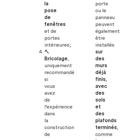
la
porte
pose
ou le
de
panneau
fenêtres
peuvent
et de
également
portes
être
intérieures;
installés
🔨
sur
Bricolage
,
des
uniquement
murs
recommandé
déjà
si
finis,
vous
avec
avez
des
de
sols
l’expérience
et
dans
des
la
plafonds
construction
terminés
,
de
comme