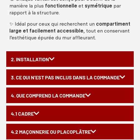
manière
la plus
fonctionnelle
et
symétrique
par
rapport à la
structure
.
✨
Idéal
pour
ceux
qui
recherchent
un
compartiment
large et
facilement
accessible
, tout en
conservant
l’
esthétique
épurée
du
mur
affleurant
.
2. INSTALLATION
3. CE QUI N'EST PAS INCLUS DANS LA COMMANDE
4. QUE COMPREND LA COMMANDE
4.1 CADRE
4.2 MAÇONNERIE OU PLACOPLÂTRE