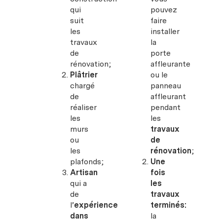
qui
pouvez
suit
faire
les
installer
travaux
la
de
porte
rénovation;
affleurante
Plâtrier
ou le
chargé
panneau
de
affleurant
réaliser
pendant
les
les
murs
travaux
ou
de
les
rénovation
;
plafonds;
Une
Artisan
fois
qui a
les
de
travaux
l’
expérience
terminés:
dans
la