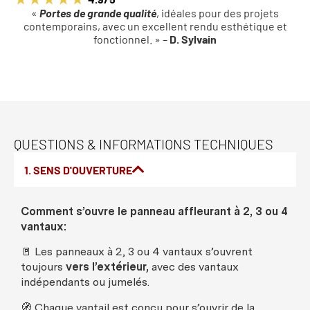
«
Portes de grande qualité
, idéales pour des projets
contemporains, avec un excellent rendu esthétique et
fonctionnel. » –
D. Sylvain
QUESTIONS & INFORMATIONS TECHNIQUES
1. SENS D'OUVERTURE
Comment
s’
ouvre
le
panneau
affleurant
à 2, 3
ou
4
vantaux
:
🚪
Les
panneaux
à 2, 3
ou
4
vantaux
s’
ouvrent
toujours
vers
l’
extérieur
,
avec
des
vantaux
indépendants
ou
jumelés
.
🧭
Chaque
vantail
est
conçu
pour s’
ouvrir
de la