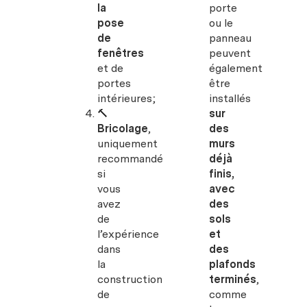
la
porte
pose
ou le
de
panneau
fenêtres
peuvent
et de
également
portes
être
intérieures;
installés
🔨
sur
Bricolage
,
des
uniquement
murs
recommandé
déjà
si
finis,
vous
avec
avez
des
de
sols
l’expérience
et
dans
des
la
plafonds
construction
terminés
,
de
comme