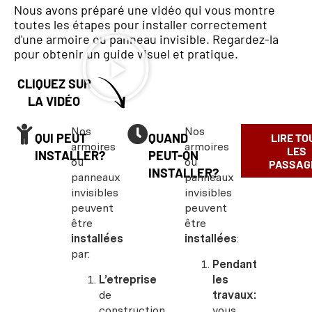
Nous avons préparé une vidéo qui vous montre
toutes les étapes pour installer correctement
d'une armoire ou panneau invisible. Regardez-la
pour obtenir un guide visuel et pratique.
CLIQUEZ SUR
LA VIDÉO
Nos
Nos
QUI PEUT
QUAND
LIRE TO
armoires
armoires
LES
INSTALLER?
PEUT-ON
ou
ou
PASSAG
INSTALLER?
panneaux
panneaux
invisibles
invisibles
peuvent
peuvent
être
être
installées
installées
:
par:
Pendant
L’etreprise
les
de
travaux:
construction
vous