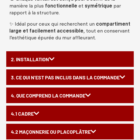
manière
la plus
fonctionnelle
et
symétrique
par
rapport à la
structure
.
✨
Idéal
pour
ceux
qui
recherchent
un
compartiment
large et
facilement
accessible
, tout en
conservant
l’
esthétique
épurée
du
mur
affleurant
.
2. INSTALLATION
3. CE QUI N'EST PAS INCLUS DANS LA COMMANDE
4. QUE COMPREND LA COMMANDE
4.1 CADRE
4.2 MAÇONNERIE OU PLACOPLÂTRE