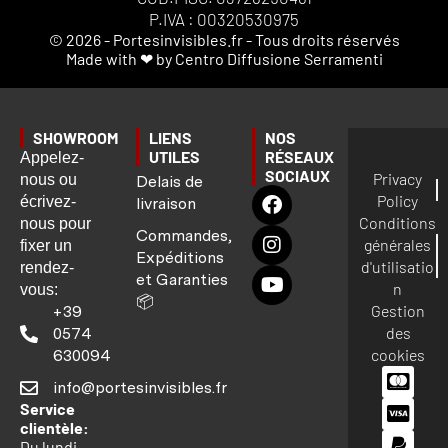
P.IVA : 00320530975
© 2026 - Portesinvisibles.fr - Tous droits réservés
Made with ❤ by Centro Diffusione Serramenti
SHOWROOM
LIENS
NOS
UTILES
RÉSEAUX
Appelez-
SOCIAUX
Privacy
nous ou
Delais de
Policy
écrivez-
livraison
Conditions
nous pour
Commandes,
générales
fixer un
Expéditions
d'utilisatio
rendez-
et Garanties
n
vous:
📦
Gestion
+39
des
0574
cookies
630094
info@portesinvisibles.fr
Service
clientèle:
Du lundi