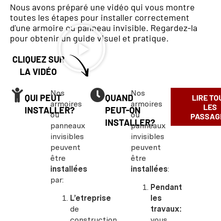
Nous avons préparé une vidéo qui vous montre
toutes les étapes pour installer correctement
d'une armoire ou panneau invisible. Regardez-la
pour obtenir un guide visuel et pratique.
CLIQUEZ SUR
LA VIDÉO
Nos
Nos
QUI PEUT
QUAND
LIRE TO
armoires
armoires
LES
INSTALLER?
PEUT-ON
ou
ou
PASSAG
INSTALLER?
panneaux
panneaux
invisibles
invisibles
peuvent
peuvent
être
être
installées
installées
:
par:
Pendant
L’etreprise
les
de
travaux:
construction
vous