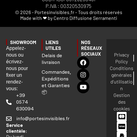
P.IVA : 00320530975
© 2026 - Portesinvisibles.fr - Tous droits réservés
Made with ❤ by Centro Diffusione Serramenti
SHOWROOM
LIENS
NOS
UTILES
RÉSEAUX
Appelez-
SOCIAUX
Privacy
nous ou
Delais de
Policy
écrivez-
livraison
Conditions
nous pour
Commandes,
générales
fixer un
Expéditions
d'utilisatio
rendez-
et Garanties
n
vous:
📦
Gestion
+39
des
0574
cookies
630094
info@portesinvisibles.fr
Service
clientèle:
Du lundi