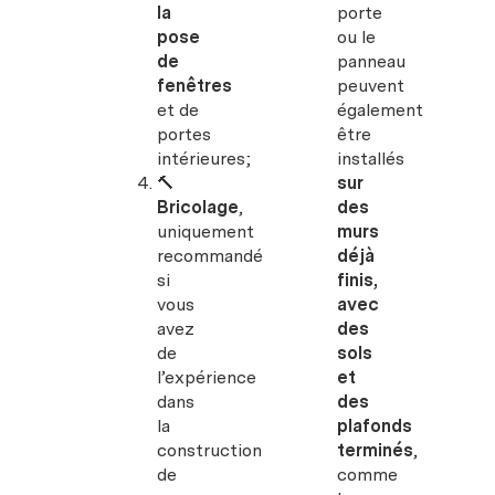
la
porte
pose
ou le
de
panneau
fenêtres
peuvent
et de
également
portes
être
intérieures;
installés
🔨
sur
Bricolage
,
des
uniquement
murs
recommandé
déjà
si
finis,
vous
avec
avez
des
de
sols
l’expérience
et
dans
des
la
plafonds
construction
terminés
,
de
comme