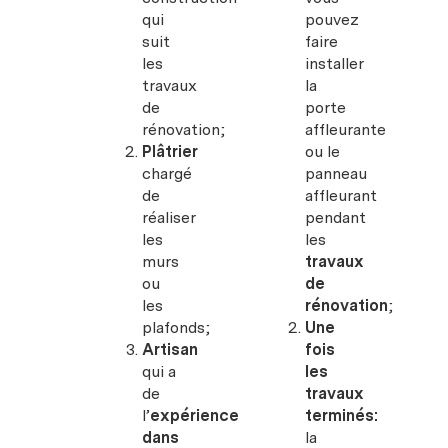
qui
pouvez
suit
faire
les
installer
travaux
la
de
porte
rénovation;
affleurante
Plâtrier
ou le
chargé
panneau
de
affleurant
réaliser
pendant
les
les
murs
travaux
ou
de
les
rénovation
;
plafonds;
Une
Artisan
fois
qui a
les
de
travaux
l’
expérience
terminés:
dans
la