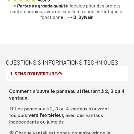
«
Portes de grande qualité
, idéales pour des projets
contemporains, avec un excellent rendu esthétique et
fonctionnel. » –
D. Sylvain
QUESTIONS & INFORMATIONS TECHNIQUES
1. SENS D'OUVERTURE
Comment
s’
ouvre
le
panneau
affleurant
à 2, 3
ou
4
vantaux
:
🚪
Les
panneaux
à 2, 3
ou
4
vantaux
s’
ouvrent
toujours
vers
l’
extérieur
,
avec
des
vantaux
indépendants
ou
jumelés
.
🧭
Chaque
vantail
est
conçu
pour s’
ouvrir
de la