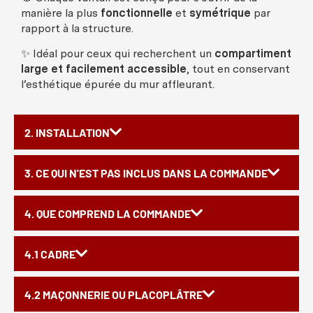
manière
la plus
fonctionnelle
et
symétrique
par
rapport à la
structure
.
✨
Idéal
pour
ceux
qui
recherchent
un
compartiment
large et
facilement
accessible
, tout en
conservant
l’
esthétique
épurée
du
mur
affleurant
.
2. INSTALLATION
3. CE QUI N'EST PAS INCLUS DANS LA COMMANDE
4. QUE COMPREND LA COMMANDE
4.1 CADRE
4.2 MAÇONNERIE OU PLACOPLÂTRE