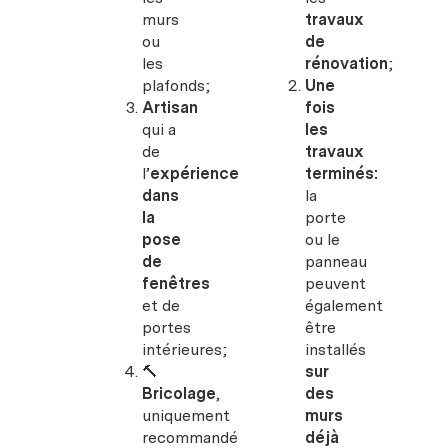
murs
travaux
ou
de
les
rénovation
;
plafonds;
Une
Artisan
fois
qui a
les
de
travaux
l’
expérience
terminés:
dans
la
la
porte
pose
ou le
de
panneau
fenêtres
peuvent
et de
également
portes
être
intérieures;
installés
🔨
sur
Bricolage
,
des
uniquement
murs
recommandé
déjà