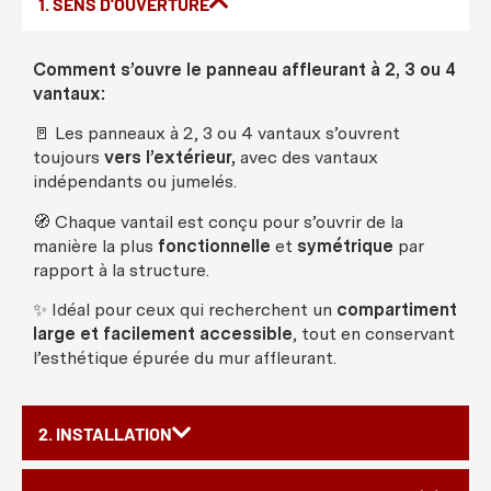
1. SENS D'OUVERTURE
Comment
s’
ouvre
le
panneau
affleurant
à 2, 3
ou
4
vantaux
:
🚪
Les
panneaux
à 2, 3
ou
4
vantaux
s’
ouvrent
toujours
vers
l’
extérieur
,
avec
des
vantaux
indépendants
ou
jumelés
.
🧭
Chaque
vantail
est
conçu
pour s’
ouvrir
de la
manière
la plus
fonctionnelle
et
symétrique
par
rapport à la
structure
.
✨
Idéal
pour
ceux
qui
recherchent
un
compartiment
large et
facilement
accessible
, tout en
conservant
l’
esthétique
épurée
du
mur
affleurant
.
2. INSTALLATION