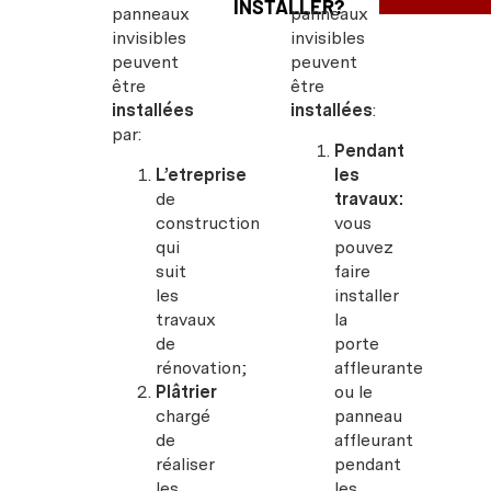
INSTALLER?
panneaux
panneaux
invisibles
invisibles
peuvent
peuvent
être
être
installées
installées
:
par:
Pendant
L’etreprise
les
de
travaux:
construction
vous
qui
pouvez
suit
faire
les
installer
travaux
la
de
porte
rénovation;
affleurante
Plâtrier
ou le
chargé
panneau
de
affleurant
réaliser
pendant
les
les