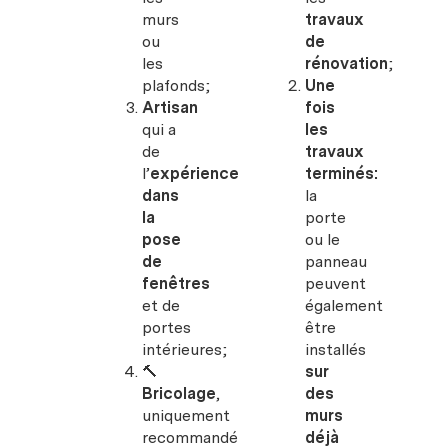
murs
travaux
ou
de
les
rénovation
;
plafonds;
Une
Artisan
fois
qui a
les
de
travaux
l’
expérience
terminés:
dans
la
la
porte
pose
ou le
de
panneau
fenêtres
peuvent
et de
également
portes
être
intérieures;
installés
🔨
sur
Bricolage
,
des
uniquement
murs
recommandé
déjà