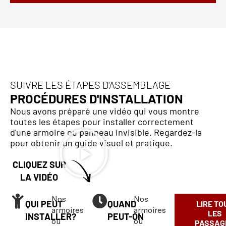
SUIVRE LES ÉTAPES D'ASSEMBLAGE
PROCÉDURES D'INSTALLATION
Nous avons préparé une vidéo qui vous montre
toutes les étapes pour installer correctement
d'une armoire ou panneau invisible. Regardez-la
pour obtenir un guide visuel et pratique.
CLIQUEZ SUR
LA VIDÉO
Nos
Nos
QUI PEUT
QUAND
LIRE TO
armoires
armoires
LES
INSTALLER?
PEUT-ON
ou
ou
PASSAG