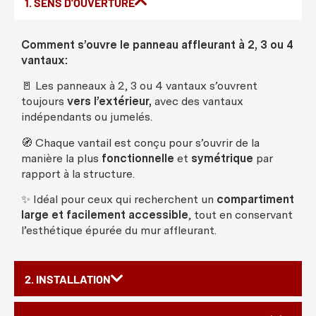
1. SENS D'OUVERTURE
Comment
s’
ouvre
le
panneau
affleurant
à 2, 3
ou
4
vantaux
:
🚪
Les
panneaux
à 2, 3
ou
4
vantaux
s’
ouvrent
toujours
vers
l’
extérieur
,
avec
des
vantaux
indépendants
ou
jumelés
.
🧭
Chaque
vantail
est
conçu
pour s’
ouvrir
de la
manière
la plus
fonctionnelle
et
symétrique
par
rapport à la
structure
.
✨
Idéal
pour
ceux
qui
recherchent
un
compartiment
large et
facilement
accessible
, tout en
conservant
l’
esthétique
épurée
du
mur
affleurant
.
2. INSTALLATION