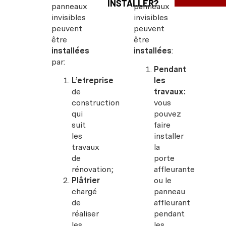
INSTALLER?
panneaux
panneaux
invisibles
invisibles
peuvent
peuvent
être
être
installées
installées
:
par:
Pendant
L’etreprise
les
de
travaux:
construction
vous
qui
pouvez
suit
faire
les
installer
travaux
la
de
porte
rénovation;
affleurante
Plâtrier
ou le
chargé
panneau
de
affleurant
réaliser
pendant
les
les