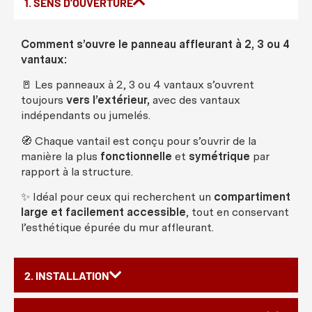
1. SENS D'OUVERTURE
Comment
s’
ouvre
le
panneau
affleurant
à 2, 3
ou
4
vantaux
:
🚪
Les
panneaux
à 2, 3
ou
4
vantaux
s’
ouvrent
toujours
vers
l’
extérieur
,
avec
des
vantaux
indépendants
ou
jumelés
.
🧭
Chaque
vantail
est
conçu
pour s’
ouvrir
de la
manière
la plus
fonctionnelle
et
symétrique
par
rapport à la
structure
.
✨
Idéal
pour
ceux
qui
recherchent
un
compartiment
large et
facilement
accessible
, tout en
conservant
l’
esthétique
épurée
du
mur
affleurant
.
2. INSTALLATION