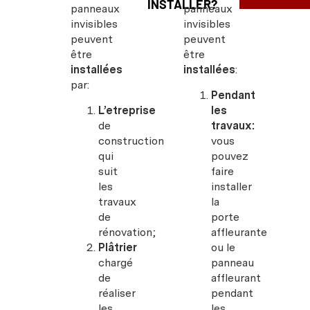
INSTALLER?
panneaux
panneaux
invisibles
invisibles
peuvent
peuvent
être
être
installées
installées
:
par:
Pendant
L’etreprise
les
de
travaux:
construction
vous
qui
pouvez
suit
faire
les
installer
travaux
la
de
porte
rénovation;
affleurante
Plâtrier
ou le
chargé
panneau
de
affleurant
réaliser
pendant
les
les