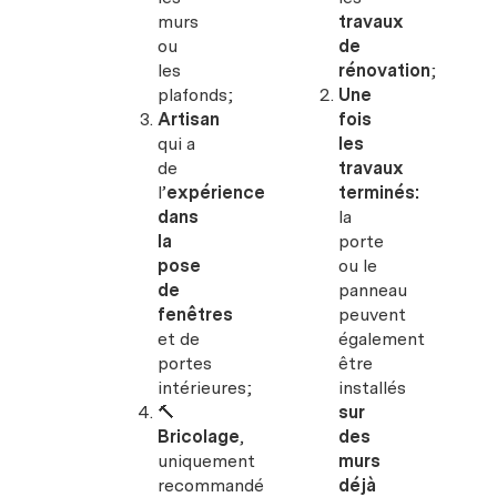
murs
travaux
ou
de
les
rénovation
;
plafonds;
Une
Artisan
fois
qui a
les
de
travaux
l’
expérience
terminés:
dans
la
la
porte
pose
ou le
de
panneau
fenêtres
peuvent
et de
également
portes
être
intérieures;
installés
🔨
sur
Bricolage
,
des
uniquement
murs
recommandé
déjà