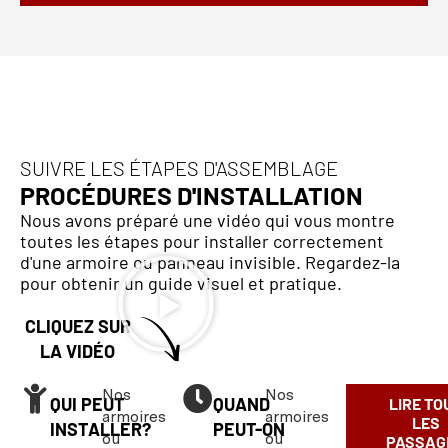
SUIVRE LES ÉTAPES D'ASSEMBLAGE
PROCÉDURES D'INSTALLATION
Nous avons préparé une vidéo qui vous montre
toutes les étapes pour installer correctement
d'une armoire ou panneau invisible. Regardez-la
pour obtenir un guide visuel et pratique.
CLIQUEZ SUR
LA VIDÉO
Nos
Nos
QUI PEUT
QUAND
LIRE TO
armoires
armoires
LES
INSTALLER?
PEUT-ON
ou
ou
PASSAG