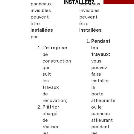
INSTALLER?
panneaux
panneaux
invisibles
invisibles
peuvent
peuvent
être
être
installées
installées
:
par:
Pendant
L’etreprise
les
de
travaux:
construction
vous
qui
pouvez
suit
faire
les
installer
travaux
la
de
porte
rénovation;
affleurante
Plâtrier
ou le
chargé
panneau
de
affleurant
réaliser
pendant
les
les