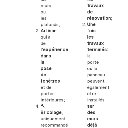
murs
travaux
ou
de
les
rénovation
;
plafonds;
Une
Artisan
fois
qui a
les
de
travaux
l’
expérience
terminés:
dans
la
la
porte
pose
ou le
de
panneau
fenêtres
peuvent
et de
également
portes
être
intérieures;
installés
🔨
sur
Bricolage
,
des
uniquement
murs
recommandé
déjà