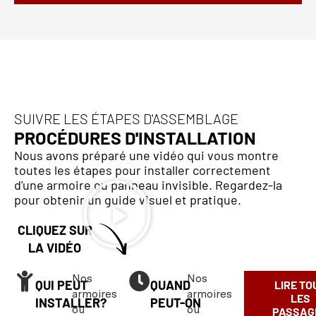
SUIVRE LES ÉTAPES D'ASSEMBLAGE
PROCÉDURES D'INSTALLATION
Nous avons préparé une vidéo qui vous montre
toutes les étapes pour installer correctement
d'une armoire ou panneau invisible. Regardez-la
pour obtenir un guide visuel et pratique.
CLIQUEZ SUR
LA VIDÉO
Nos
Nos
QUI PEUT
QUAND
LIRE TO
armoires
armoires
LES
INSTALLER?
PEUT-ON
ou
ou
PASSAG