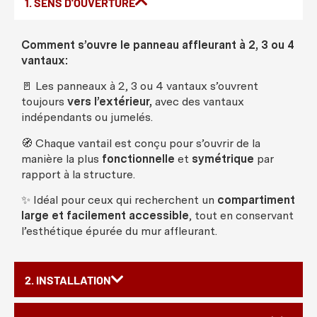
1. SENS D'OUVERTURE
Comment
s’
ouvre
le
panneau
affleurant
à 2, 3
ou
4
vantaux
:
🚪
Les
panneaux
à 2, 3
ou
4
vantaux
s’
ouvrent
toujours
vers
l’
extérieur
,
avec
des
vantaux
indépendants
ou
jumelés
.
🧭
Chaque
vantail
est
conçu
pour s’
ouvrir
de la
manière
la plus
fonctionnelle
et
symétrique
par
rapport à la
structure
.
✨
Idéal
pour
ceux
qui
recherchent
un
compartiment
large et
facilement
accessible
, tout en
conservant
l’
esthétique
épurée
du
mur
affleurant
.
2. INSTALLATION