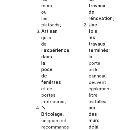
murs
travaux
ou
de
les
rénovation
;
plafonds;
Une
Artisan
fois
qui a
les
de
travaux
l’
expérience
terminés:
dans
la
la
porte
pose
ou le
de
panneau
fenêtres
peuvent
et de
également
portes
être
intérieures;
installés
🔨
sur
Bricolage
,
des
uniquement
murs
recommandé
déjà