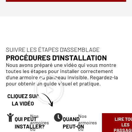
SUIVRE LES ÉTAPES D'ASSEMBLAGE
PROCÉDURES D'INSTALLATION
Nous avons préparé une vidéo qui vous montre
toutes les étapes pour installer correctement
d'une armoire ou panneau invisible. Regardez-la
pour obtenir un guide visuel et pratique.
CLIQUEZ SUR
LA VIDÉO
Nos
Nos
QUI PEUT
QUAND
LIRE TO
armoires
armoires
LES
INSTALLER?
PEUT-ON
ou
ou
PASSAG