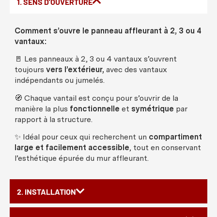
1. SENS D'OUVERTURE
Comment
s’
ouvre
le
panneau
affleurant
à 2, 3
ou
4
vantaux
:
🚪
Les
panneaux
à 2, 3
ou
4
vantaux
s’
ouvrent
toujours
vers
l’
extérieur
,
avec
des
vantaux
indépendants
ou
jumelés
.
🧭
Chaque
vantail
est
conçu
pour s’
ouvrir
de la
manière
la plus
fonctionnelle
et
symétrique
par
rapport à la
structure
.
✨
Idéal
pour
ceux
qui
recherchent
un
compartiment
large et
facilement
accessible
, tout en
conservant
l’
esthétique
épurée
du
mur
affleurant
.
2. INSTALLATION