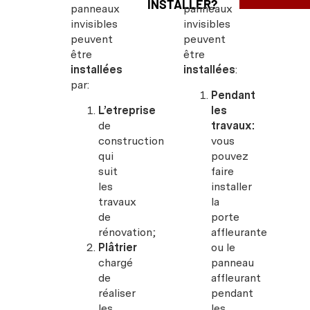
INSTALLER?
panneaux
panneaux
invisibles
invisibles
peuvent
peuvent
être
être
installées
installées
:
par:
Pendant
L’etreprise
les
de
travaux:
construction
vous
qui
pouvez
suit
faire
les
installer
travaux
la
de
porte
rénovation;
affleurante
Plâtrier
ou le
chargé
panneau
de
affleurant
réaliser
pendant
les
les