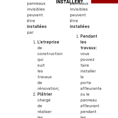
INSTALLER?
panneaux
panneaux
invisibles
invisibles
peuvent
peuvent
être
être
installées
installées
:
par:
Pendant
L’etreprise
les
de
travaux:
construction
vous
qui
pouvez
suit
faire
les
installer
travaux
la
de
porte
rénovation;
affleurante
Plâtrier
ou le
chargé
panneau
de
affleurant
réaliser
pendant
les
les