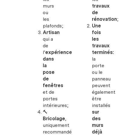
murs
travaux
ou
de
les
rénovation
;
plafonds;
Une
Artisan
fois
qui a
les
de
travaux
l’
expérience
terminés:
dans
la
la
porte
pose
ou le
de
panneau
fenêtres
peuvent
et de
également
portes
être
intérieures;
installés
🔨
sur
Bricolage
,
des
uniquement
murs
recommandé
déjà