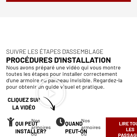
SUIVRE LES ÉTAPES D'ASSEMBLAGE
PROCÉDURES D'INSTALLATION
Nous avons préparé une vidéo qui vous montre
toutes les étapes pour installer correctement
d'une armoire ou panneau invisible. Regardez-la
pour obtenir un guide visuel et pratique.
CLIQUEZ SUR
LA VIDÉO
Nos
Nos
QUI PEUT
QUAND
LIRE TO
armoires
armoires
LES
INSTALLER?
PEUT-ON
ou
ou
PASSAG