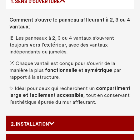
1. SENS D'OUVERTURE
Comment
s’
ouvre
le
panneau
affleurant
à 2, 3
ou
4
vantaux
:
🚪
Les
panneaux
à 2, 3
ou
4
vantaux
s’
ouvrent
toujours
vers
l’
extérieur
,
avec
des
vantaux
indépendants
ou
jumelés
.
🧭
Chaque
vantail
est
conçu
pour s’
ouvrir
de la
manière
la plus
fonctionnelle
et
symétrique
par
rapport à la
structure
.
✨
Idéal
pour
ceux
qui
recherchent
un
compartiment
large et
facilement
accessible
, tout en
conservant
l’
esthétique
épurée
du
mur
affleurant
.
2. INSTALLATION