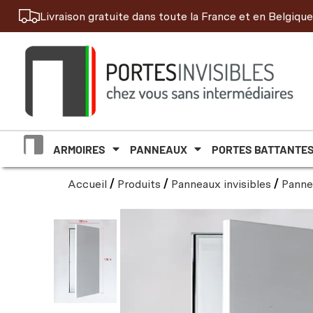
Livraison gratuite dans toute la France et en Belgique
ARMOIRES
PANNEAUX
PORTES BATTANTE
Accueil
/
Produits
/
Panneaux invisibles
/
Pannea