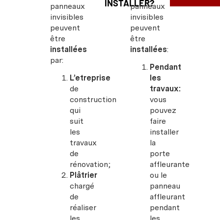
INSTALLER?
panneaux
panneaux
invisibles
invisibles
peuvent
peuvent
être
être
installées
installées
:
par:
Pendant
L’etreprise
les
de
travaux:
construction
vous
qui
pouvez
suit
faire
les
installer
travaux
la
de
porte
rénovation;
affleurante
Plâtrier
ou le
chargé
panneau
de
affleurant
réaliser
pendant
les
les