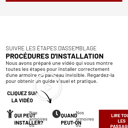
SUIVRE LES ÉTAPES D'ASSEMBLAGE
PROCÉDURES D'INSTALLATION
Nous avons préparé une vidéo qui vous montre
toutes les étapes pour installer correctement
d'une armoire ou panneau invisible. Regardez-la
pour obtenir un guide visuel et pratique.
CLIQUEZ SUR
LA VIDÉO
Nos
Nos
QUI PEUT
QUAND
LIRE TO
armoires
armoires
LES
INSTALLER?
PEUT-ON
ou
ou
PASSAG