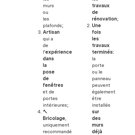
murs
travaux
ou
de
les
rénovation
;
plafonds;
Une
Artisan
fois
qui a
les
de
travaux
l’
expérience
terminés:
dans
la
la
porte
pose
ou le
de
panneau
fenêtres
peuvent
et de
également
portes
être
intérieures;
installés
🔨
sur
Bricolage
,
des
uniquement
murs
recommandé
déjà