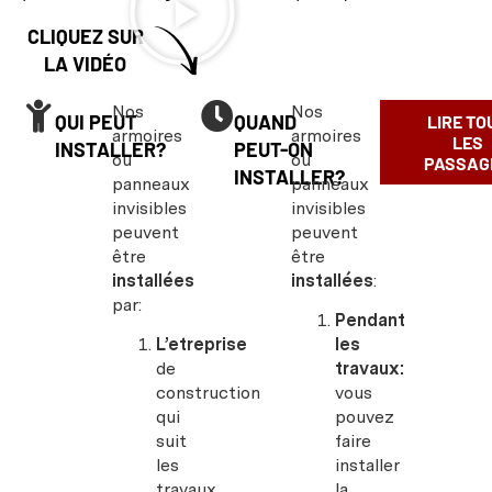
CLIQUEZ SUR
LA VIDÉO
Nos
Nos
QUI PEUT
QUAND
LIRE TO
armoires
armoires
LES
INSTALLER?
PEUT-ON
ou
ou
PASSAG
INSTALLER?
panneaux
panneaux
invisibles
invisibles
peuvent
peuvent
être
être
installées
installées
:
par:
Pendant
L’etreprise
les
de
travaux:
construction
vous
qui
pouvez
suit
faire
les
installer
travaux
la