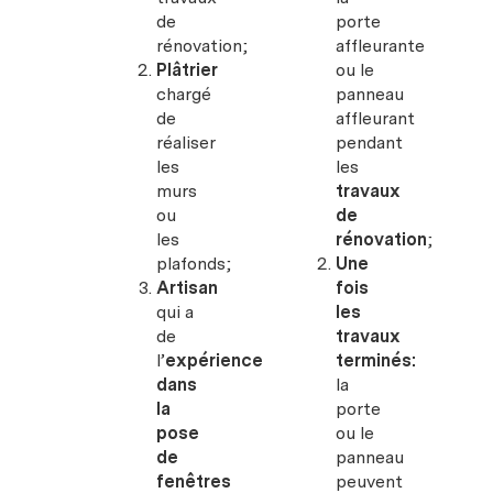
de
porte
rénovation;
affleurante
Plâtrier
ou le
chargé
panneau
de
affleurant
réaliser
pendant
les
les
murs
travaux
ou
de
les
rénovation
;
plafonds;
Une
Artisan
fois
qui a
les
de
travaux
l’
expérience
terminés:
dans
la
la
porte
pose
ou le
de
panneau
fenêtres
peuvent