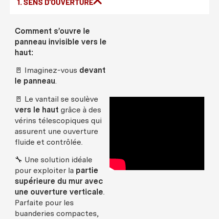
1. SENS D'OUVERTURE
Comment
s’
ouvre
le
panneau
invisible
vers
le
haut
:
🚪
Imaginez-vous
devant
le
panneau
.
🚪
Le
vantail
se
soulève
vers
le
haut
grâce
à
des
vérins
télescopiques
qui
assurent
une ouverture
fluide et
contrôlée
.
🔧
Une
solution
idéale
pour
exploiter
la
partie
supérieure
du
mur
avec
une ouverture verticale
.
Parfaite
pour
les
buanderies
compactes
,