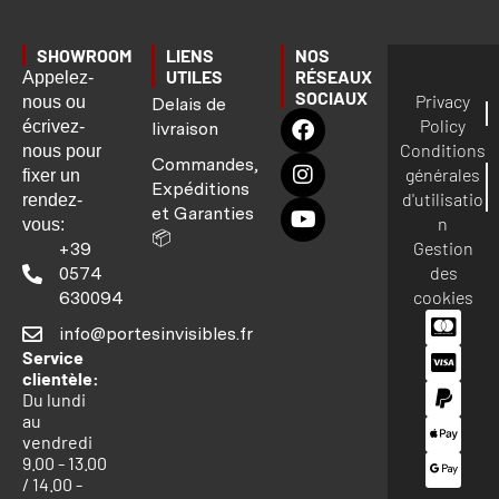
SHOWROOM
LIENS
NOS
UTILES
RÉSEAUX
Appelez-
SOCIAUX
Privacy
nous ou
Delais de
Policy
écrivez-
livraison
Conditions
nous pour
Commandes,
générales
fixer un
Expéditions
d'utilisatio
rendez-
et Garanties
n
vous:
📦
Gestion
+39
des
0574
cookies
630094
info@portesinvisibles.fr
Service
clientèle:
Du lundi
au
vendredi
9.00 - 13.00
/ 14.00 -