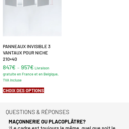
PANNEAUX INVISIBLE 3
VANTAUX POUR NICHE
210×40
847
€
957
€
–
Livraison
gratuite en France et en Belgique,
TVA incluse
CHOIX DES OPTIONS
QUESTIONS & RÉPONSES
MAÇONNERIE OU PLACOPLÂTRE?
?
Le cadre est toujours le même, quel que soit le