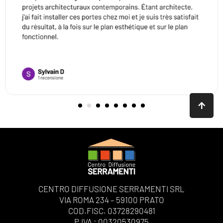
CENTRO DIFFUSIONE SERRAMENTI SRL
VIA ROMA 234 – 59100 PRATO
COD.FISC. 03728290481
P.IVA : 00320530975