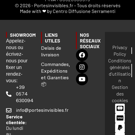
© 2026 - Portesinvisibles.fr - Tous droits réservés
Made with ❤ by Centro Diffusione Serramenti
SHOWROOM
LIENS
NOS
UTILES
RÉSEAUX
Appelez-
SOCIAUX
Privacy
nous ou
Delais de
Policy
écrivez-
livraison
Conditions
nous pour
Commandes,
générales
fixer un
Expéditions
d'utilisatio
rendez-
et Garanties
n
vous:
📦
Gestion
+39
des
0574
cookies
630094
info@portesinvisibles.fr
Service
clientèle:
Du lundi
au